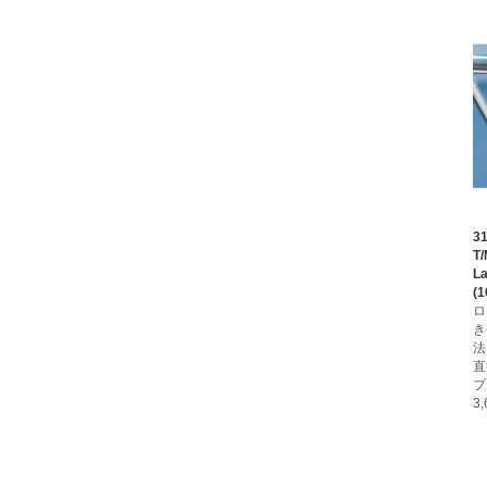
3
T
La
(1
ロ
き
法
直
プ
3