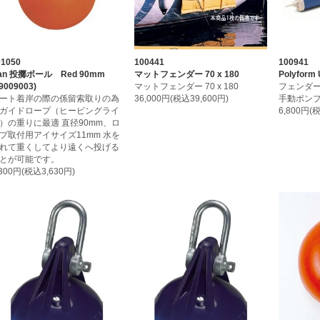
01050
100441
100941
an 投擲ボール Red 90mm
マットフェンダー 70 x 180
Polyform
9009003)
マットフェンダー 70 x 180
フェンダ
ート着岸の際の係留索取りの為
36,000円(税込39,600円)
手動ポン
ガイドロープ（ヒービングライ
6,800円(
）の重りに最適 直径90mm、ロ
プ取付用アイサイズ11mm 水を
れて重くしてより遠くへ投げる
とが可能です。
,300円(税込3,630円)