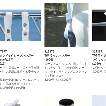
17377
317375
317367
/M クイックロープハンガー
T/M ラインハンガー
T/M ラ
rgeRail 用
(1006)
ンクリップ
019)
ロープをコイルした片端にベルト
(1096)
ープ、電気コードなどを手が届
をスナップして、他の端をレー
２個セッ
やすい場所に保持する安全な方
ル、ライフラインなどにスナップ
3,000円(
して取付けます。
径38〜50mmのレールにスナッ
3,600円(税込3,960円)
して留める事ができます
,600円(税込3,960円)