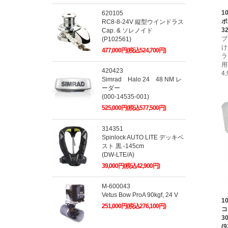
1
620105
ポ
RC8-8-24V 縦型ウインドラス
32
Cap. & ソレノイド
ブ
(P102561)
け
477,000円(税込524,700円)
ラ
用
420423
4
Simrad Halo 24 48 NM レ
ーダー
(000-14535-001)
525,000円(税込577,500円)
314351
Spinlock AUTO LITE デッキベ
スト 黒 -145cm
(DW-LTE/A)
39,000円(税込42,900円)
M-600043
Vetus Bow ProA 90kgf, 24 V
1
251,000円(税込276,100円)
コ
3
(9