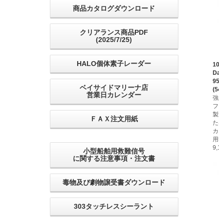
商品カタログダウンロード
クリアランス商品PDF
(2025/7/25)
HALO個体素子レーダー
1
D
9
ベイサイドマリーナ店
(5
営業日カレンダー
強
フ
製
ＦＡＸ注文用紙
た
カ
用
9
小型船舶用救難信号
に関する注意事項・注文書
毒物及び劇物譲受書ダウンロード
303タッチレスシーラント