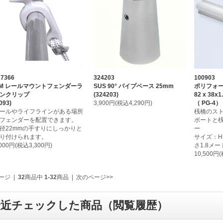
17366
324203
100903
/M レールマウントフェンダーラ
SUS 90° パイプベース 25mm
ポリフォー
ンクリップ
(324203)
82 x 38x1
093)
3,900円(税込4,290円)
（ PG-4）
ールやライフラインがある場所
桟橋のス
フェンダーを配置できます。
ボートと
径22mmの手すりにしっかりと
ー
り付けられます。
サイズ：H 8
,000円(税込3,300円)
さ1.8メー
10,500円
ージ
|
32
商品中
1-32
商品
|
次のページ>>
最近チェックした商品（閲覧履歴）