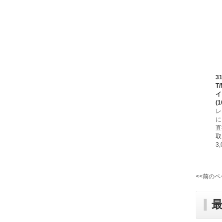
3
T
イ
(1
レ
に
直
取
3
<<前のペ