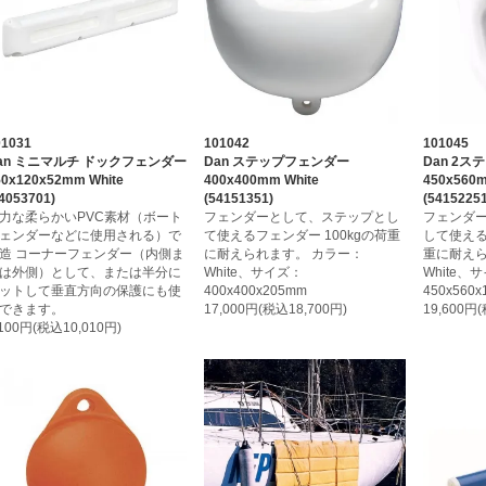
01031
101042
101045
an ミニマルチ ドックフェンダー
Dan ステップフェンダー
Dan 2
50x120x52mm White
400x400mm White
450x560m
4053701)
(54151351)
(54152251
力な柔らかいPVC素材（ボート
フェンダーとして、ステップとし
フェンダ
ェンダーなどに使用される）で
て使えるフェンダー 100kgの荷重
して使える
造 コーナーフェンダー（内側ま
に耐えられます。 カラー：
重に耐えら
は外側）として、または半分に
White、サイズ：
White、
ットして垂直方向の保護にも使
400x400x205mm
450x560
できます。
17,000円(税込18,700円)
19,600円
,100円(税込10,010円)