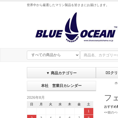
世界中から厳選したマリン製品を皆さまにお届けします
。
クリ
▼ 商品カテゴリー
ホ
本社 営業日カレンダー
フ
2026年8月
日
月
火
水
木
金
土
おすすめ
1
<<前のペ