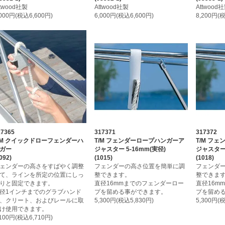
ttwood社製
Attwood社製
Attwood
,000円(税込6,600円)
6,000円(税込6,600円)
8,200円(
17365
317371
317372
/M クイックドローフェンダーハ
T/M フェンダーロープハンガーア
T/M フ
ガー
ジャスター 5-16mm(実径)
ジャスター 
092)
(1015)
(1018)
ェンダーの高さをすばやく調整
フェンダーの高さ位置を簡単に調
フェンダ
て、ラインを所定の位置にしっ
整できます。
整できま
りと固定できます。
直径16mmまでのフェンダーロー
直径16m
径1インチまでのグラブハンド
プを留める事ができます。
プを留め
、クリート、およびレールに取
5,300円(税込5,830円)
5,300円(
け使用できます。
,100円(税込6,710円)