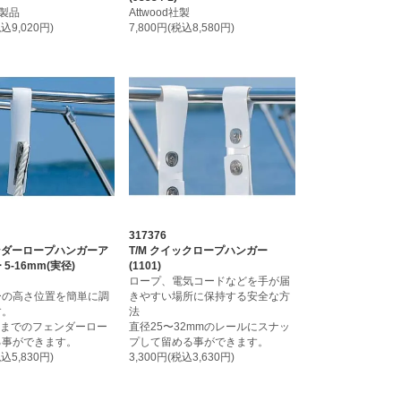
社製品
Attwood社製
税込9,020円)
7,800円(税込8,580円)
317376
ェンダーロープハンガーア
T/M クイックロープハンガー
5-16mm(実径)
(1101)
ロープ、電気コードなどを手が届
ーの高さ位置を簡単に調
きやすい場所に保持する安全な方
す。
法
mまでのフェンダーロー
直径25〜32mmのレールにスナッ
る事ができます。
プして留める事ができます。
税込5,830円)
3,300円(税込3,630円)