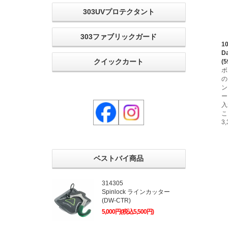
303UVプロテクタント
303ファブリックガード
1
D
クイックカート
(5
ボ
の
ン
ー
入
こ
3
ベストバイ商品
314305
Spinlock ラインカッター
(DW-CTR)
5,000円(税込5,500円)