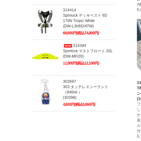
A
6
314414
Spinlock デッキベスト 6D
170N Tropic White
(DW-LJH6D/ATW)
68,000円(税込74,800円)
314394
Spinlock マストフロート 20L
(DW-MF/20)
11,000円(税込12,100円)
303697
3
303 タッチレスシーラント
T
（946ml ）
ン
(30398)
(1
フ
4,600円(税込5,060円)
し
か
直
ル
付
6