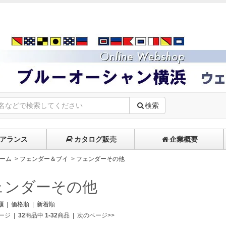
検索
アランス
カタログ販売
企業概要
ーム
>
フェンダー＆ブイ
>
フェンダーその他
ェンダーその他
順
|
価格順
|
新着順
ージ
|
32
商品中
1-32
商品
|
次のページ>>