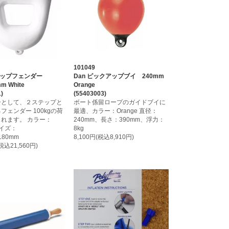
101049
ステップフェンダー
Dan ピックアップブイ 240mm
m White
Orange
)
(55403003)
ーとして、２ステップと
ボート係留ロープのガイドブイに
フェンダー 100kgの荷
最適、カラー：Orange 直径：
れます。 カラー：
240mm、長さ：390mm、浮力：
サイズ：
8kg
x180mm
8,100円(税込8,910円)
(税込21,560円)