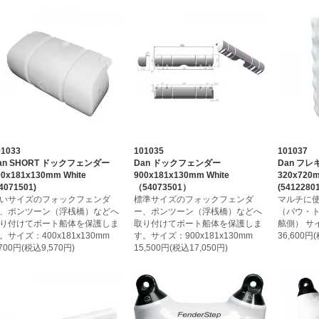
01033
101035
101037
an SHORT ドックフェンダー
Dan ドックフェンダー
Dan フ
00x181x130mm White
900x181x130mm White
320x720m
4071501)
（54073501）
(54122801
いサイズのフォックフェンダ
標準サイズのフォックフェンダ
マルチに
、ポンツーン（浮桟橋）などへ
ー、ポンツーン（浮桟橋）などへ
（バウ・
り付けてボート船体を保護しま
取り付けてボート船体を保護しま
舷側） サイ
。サイズ：400x181x130mm
す。サイズ：900x181x130mm
36,600円
,700円(税込9,570円)
15,500円(税込17,050円)