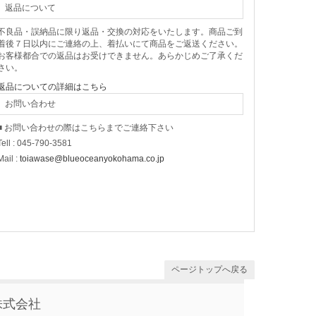
返品について
不良品・誤納品に限り返品・交換の対応をいたします。商品ご到
着後７日以内にご連絡の上、着払いにて商品をご返送ください。
お客様都合での返品はお受けできません。あらかじめご了承くだ
さい。
返品についての詳細はこちら
お問い合わせ
■ お問い合わせの際はこちらまでご連絡下さい
Tell : 045-790-3581
Mail :
toiawase@blueoceanyokohama.co.jp
ページトップへ戻る
株式会社