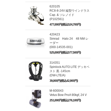
620105
RC8-8-24V 縦型ウインドラス
Cap. & ソレノイド
(P102561)
477,000円(税込524,700円)
420423
Simrad Halo 24 48 NM レ
ーダー
(000-14535-001)
525,000円(税込577,500円)
314351
Spinlock AUTO LITE デッキベ
スト 黒 -145cm
(DW-LTE/A)
39,000円(税込42,900円)
M-600043
Vetus Bow ProA 90kgf, 24 V
251,000円(税込276,100円)