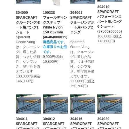
304010
SPARCRAFT
304000
100338
304001
パフォーマンス
SPARCRAFT
フォールディン
SPARCRAFT
ボート用バング
クルージングボ
グステップ
クルージングボ
0 ショート
ート用バング1
White Nylon
ート用バング2
(37560200005)
ショート
150 x 67mm
ロング
106,000円(税込
Sparcraft
(46404000015)
116,600円)
Ocean Vang
廃盤商品です。
Sparcraft
は、クルージン
在庫限りのお品
Ocean Vang
グに適した品
です。
は、クルージン
質、つまり信頼
9,900円(税込
グに適した品
性、シンプル
10,890円)
質、つまり信頼
さ、堅牢性を備
性、シンプル
えています
さ、堅牢性を備
133,000円(税込
えています。
146,300円)
137,000円(税込
150,700円)
304011
304012
304016
304020
SPARCRAFT
SPARCRAFT
SPARCRAFT
SPARCRAFT
パフォーマンス
パフォーマンス
パフォーマンス
パフォーマンス