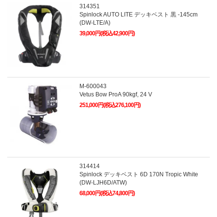
314351
Spinlock AUTO LITE デッキベスト 黒 -145cm
(DW-LTE/A)
39,000円(税込42,900円)
M-600043
Vetus Bow ProA 90kgf, 24 V
251,000円(税込276,100円)
314414
Spinlock デッキベスト 6D 170N Tropic White
(DW-LJH6D/ATW)
68,000円(税込74,800円)