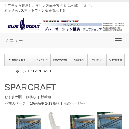
世界中から厳選したマリン製品を皆さまにお届けします
。
表示切替 :
スマートフォン版を表示する
メニュー
▼ 商品カテゴリー
クリアランス
カタログ販売
企業概要
ショップ
お問合わせ
ホーム
>
SPARCRAFT
SPARCRAFT
おすすめ順
|
価格順
|
新着順
<<前のページ
|
19
商品中
1-19
商品
|
次のページ>>