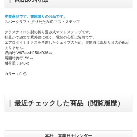
廃盤商品です。在庫限りのお品です。
スパークラフト 折りたたみ式 マストステップ
グラスナイロン製の折り畳み式マストステップです。
軽量かつ頑丈で紫外線に強く、電蝕の心配は皆無です。
エアロダイナミクスを考慮したシェイプのため、展開時に風切り音の心配が
ありません。
収納時 W67㎜×H150×D36㎜、
展開時奥行156㎜
耐荷重：140kg
カラー：白色
最近チェックした商品（閲覧履歴）
本社 営業日カレンダー