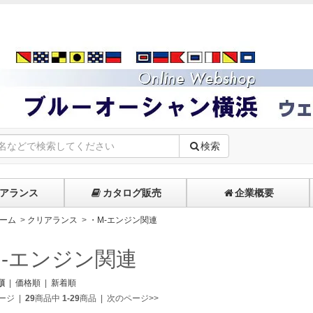
検索
アランス
カタログ販売
企業概要
ーム
>
クリアランス
>
・M-エンジン関連
M-エンジン関連
順
|
価格順
|
新着順
ージ
|
29
商品中
1-29
商品
|
次のページ>>