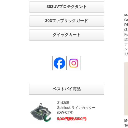
303UVプロテクタント
M
Go
303ファブリックガード
R
(2
クイックカート
Fu
燃
ア
ン
1
ベストバイ商品
314305
Spinlock ラインカッター
(DW-CTR)
5,000円(税込5,500円)
M
T