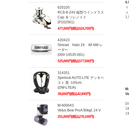
0.
イ
620105
ュ
RC8-8-24V 縦型ウインドラス
1
Cap. & ソレノイド
(P102561)
477,000円(税込524,700円)
420423
Simrad Halo 24 48 NM レ
ーダー
(000-14535-001)
525,000円(税込577,500円)
314351
Spinlock AUTO LITE デッキベ
スト 黒 -145cm
(DW-LTE/A)
M
39,000円(税込42,900円)
Ve
D
M-600043
1
Vetus Bow ProA 90kgf, 24 V
1
251,000円(税込276,100円)