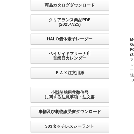
商品カタログダウンロード
クリアランス商品PDF
(2025/7/25)
HALO個体素子レーダー
M
Go
F
ベイサイドマリーナ店
(2
営業日カレンダー
ア
ン
ー
ＦＡＸ注文用紙
強
1
小型船舶用救難信号
に関する注意事項・注文書
毒物及び劇物譲受書ダウンロード
303タッチレスシーラント