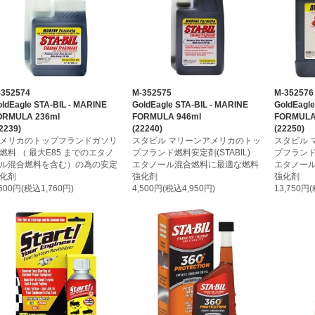
-352574
M-352575
M-352576
ldEagle STA-BIL - MARINE
GoldEagle STA-BIL - MARINE
GoldEagle
ORMULA 236ml
FORMULA 946ml
FORMULA 
2239)
(22240)
(22250)
メリカのトップフランドガソリ
スタビル マリーンアメリカのトッ
スタビル 
燃料 （ 最大E85 までのエタノ
プフランド燃料安定剤(STABIL)
プフランド燃
ル混合燃料を含む）の為の安定
エタノール混合燃料に最適な燃料
エタノー
化剤
強化剤
強化剤
,600円(税込1,760円)
4,500円(税込4,950円)
13,750円