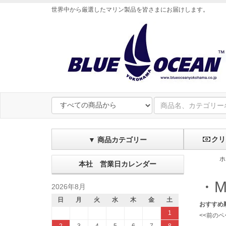
世界中から厳選したマリン製品を皆さまにお届けします
。
クリ
▼ 商品カテゴリー
ホ
本社 営業日カレンダー
・
2026年8月
日
月
火
水
木
金
土
おすすめ
1
<<前のペ