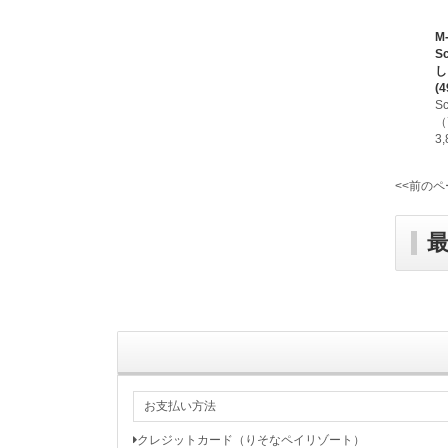
M
S
し
(4
S
（
3
<<前のペ
お支払い方法
クレジットカード（りそなペイリゾート）