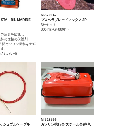
M-320147
e STA－BIL MARINE
プロペラブレードソックス 3P
l
3枚セット
800円(税込880円)
クの腐食を防止し
燃料の究極の保護剤
ヶ月間ガソリン燃料を新鮮
ます。
税込3,575円)
M-318596
3 プッシュプルケーブル
ガソリン携行缶(スチール缶)赤色