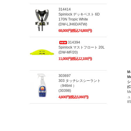
314414
Spinlock デッキベスト 6D
170N Tropic White
(DW-LJH6D/ATW)
68,000円(税込74,800円)
314394
Spinlock マストフロート 20L
(DW-MF/20)
11,000円(税込12,100円)
M
303697
M
303 タッチレスシーラント
シ
（946ml ）
(
(30398)
M
ュ
4,600円(税込5,060円)
8