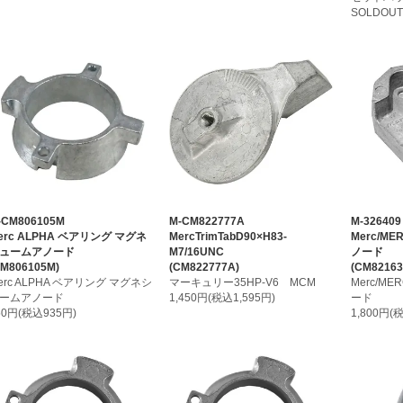
SOLDOU
-CM806105M
M-CM822777A
M-326409
erc ALPHA ベアリング マグネ
MercTrimTabD90×H83-
Merc/M
ュームアノード
M7/16UNC
ノード
CM806105M)
(CM822777A)
(CM82163
erc ALPHA ベアリング マグネシ
マーキュリー35HP-V6 MCM
Merc/M
ームアノード
1,450円(税込1,595円)
ード
50円(税込935円)
1,800円(