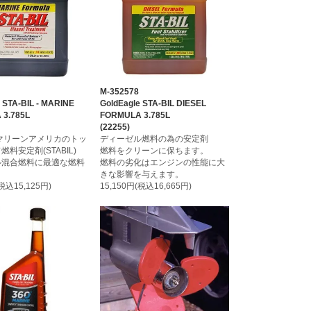
M-352578
 STA-BIL - MARINE
GoldEagle STA-BIL DIESEL
3.785L
FORMULA 3.785L
(22255)
マリーンアメリカのトッ
ディーゼル燃料の為の安定剤
料安定剤(STABIL)
燃料をクリーンに保ちます。
ル混合燃料に最適な燃料
燃料の劣化はエンジンの性能に大
きな影響を与えます。
(税込15,125円)
15,150円(税込16,665円)