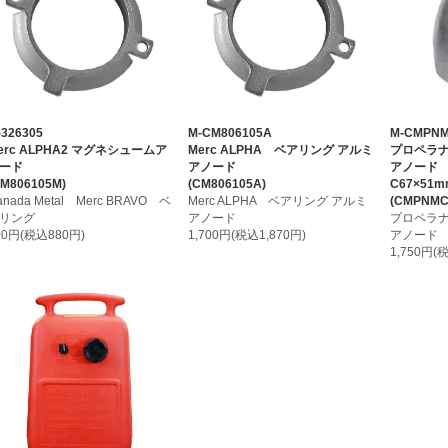
-326305
M-CM806105A
M-CMPN
erc ALPHA2 マグネシュームア
Merc ALPHA ベアリング アルミ
プロペラ
ード
アノード
アノード
CM806105M)
(CM806105A)
C67×51m
anada Metal Merc BRAVO ベ
Merc ALPHA ベアリング アルミ
(CMPNM
リング
アノード
プロペラ
00円(税込880円)
1,700円(税込1,870円)
アノード
1,750円(