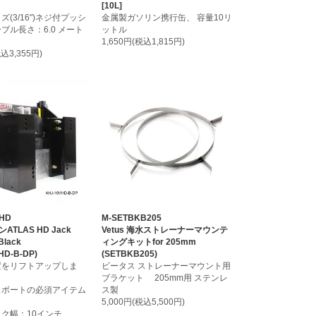
[10L]
(3/16")ネジ付プッシ
金属製ガソリン携行缶、 容量10リ
ブル長さ：6.0 メート
ットル
1,650円(税込1,815円)
税込3,355円)
4HD
M-SETBKB205
ATLAS HD Jack
Vetus 海水ストレーナーマウンテ
 Black
ィングキットfor 205mm
HD-B-DP)
(SETBKB205)
置をリフトアップしま
ビータス ストレーナーマウント用
ブラケット 205mm用 ステンレ
スボートの必須アイテム
ス製
5,000円(税込5,500円)
ク幅：10インチ