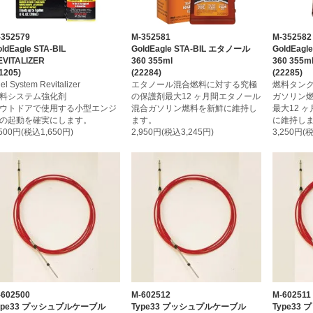
-352579
M-352581
M-352582
ldEagle STA-BIL
GoldEagle STA-BIL エタノール
GoldEagl
EVITALIZER
360 355ml
360 355m
1205)
(22284)
(22285)
el System Revitalizer
エタノール混合燃料に対する究極
燃料タン
料システム強化剤
の保護剤最大12 ヶ月間エタノール
ガソリン
ウトドアで使用する小型エンジ
混合ガソリン燃料を新鮮に維持し
最大12 
の起動を確実にします。
ます。
に維持し
,500円(税込1,650円)
2,950円(税込3,245円)
3,250円(
-602500
M-602512
M-602511
ype33 プッシュプルケーブル
Type33 プッシュプルケーブル
Type3