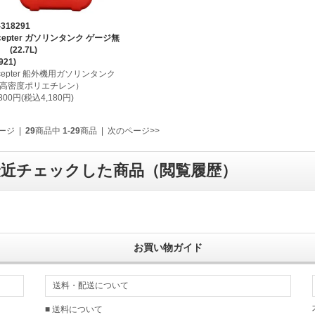
-318291
cepter ガソリンタンク ゲージ無
 (22.7L)
921)
cepter 船外機用ガソリンタンク
高密度ポリエチレン）
,800円(税込4,180円)
ージ
|
29
商品中
1-29
商品
|
次のページ>>
最近チェックした商品（閲覧履歴）
お買い物ガイド
送料・配送について
■ 送料について