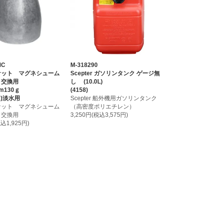
MC
M-318290
ナット マグネシューム
Scepter ガソリンタンク ゲージ無
 交換用
し (10.0L)
m130ｇ
(4158)
C)淡水用
Scepter 船外機用ガソリンタンク
ナット マグネシューム
（高密度ポリエチレン）
 交換用
3,250円(税込3,575円)
税込1,925円)