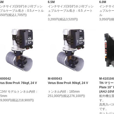
5M
6.5M
6.0M
ンチサイズ(3/16")ネジ付プッシ
インチサイズ(3/16")ネジ付プッシ
インチサイズ
プルケーブル長さ：0.5メートル
ュプルケーブル長さ：6.5 メート
ュプルケー
,550円(税込1,705円)
ル
ル
3,200円(税込3,520円)
3,050円(
-600042
M-600043
M-41010
tus Bow ProA 76kgf, 24 V
Vetus Bow ProA 90kgf, 24 V
TH-マリーン
Plate 10"
C24V モデルトンネル内径：
トンネル内径：185mm
(AHJ-10V
85mm
251,000円(税込276,100円)
船外機位
99,000円(税込218,900円)
す。
高馬力バ
です。
セットバッ