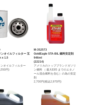
9
M-352573
 マリンオイルフィルター 互
GoldEagle STA-BIL 燃料安定剤
x 1.5
946ml
）
(22214)
 マリンオイルフィルター
アメリカのトップブランドガソリ
550円)
ン燃料 （ 最大E85 までのエタノ
ール混合燃料を含む）の為の安定
剤
2,700円(税込2,970円)