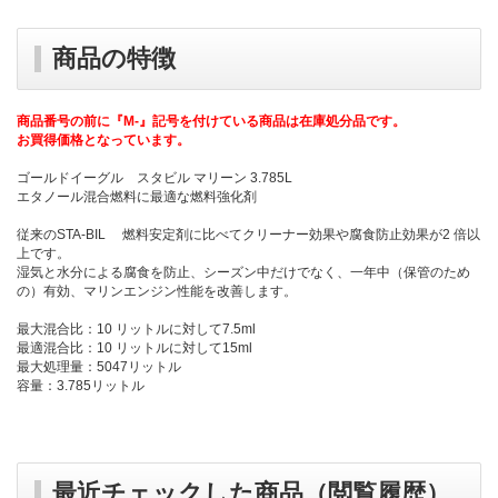
商品の特徴
商品番号の前に『M-』記号を付けている商品は在庫処分品です。
お買得価格となっています。
ゴールドイーグル スタビル マリーン 3.785L
エタノール混合燃料に最適な燃料強化剤
従来のSTA-BIL 燃料安定剤に比べてクリーナー効果や腐食防止効果が2 倍以
上です。
湿気と水分による腐食を防止、シーズン中だけでなく、一年中（保管のため
の）有効、マリンエンジン性能を改善します。
最大混合比：10 リットルに対して7.5ml
最適混合比：10 リットルに対して15ml
最大処理量：5047リットル
容量：3.785リットル
最近チェックした商品（閲覧履歴）