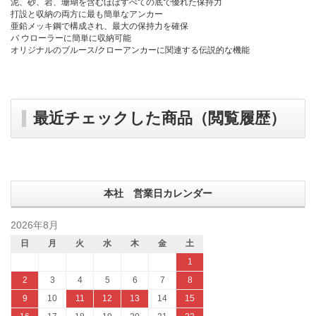
泥、砂、岩、珊瑚を含むほぼすべての底で優れた保持力
打設と収納の両方に最も簡単なアンカー
亜鉛メッキ鋼で構成され、最大の保持力を確保
バ ウローラーに簡単に収納可能
オリジナルのブルース/クローアンカーに関連する伝説的な機能
最近チェックした商品（閲覧履歴）
本社 営業日カレンダー
2026年8月
日
月
火
水
木
金
土
1
2
3
4
5
6
7
8
9
10
11
12
13
14
15