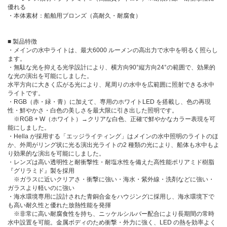
優れる
・本体素材：船舶用ブロンズ（高耐久・耐腐食）
■ 製品特徴
・メインの水中ライトは、最大6000 ルーメンの高出力で水中を明るく照らし
ます。
・無駄な光を抑える光学設計により、横方向90°縦方向24°の範囲で、効果的
な光の演出を可能にしました。
水平方向に大きく広がる光により、尾周りの水中を広範囲に照射できる水中
ライトです。
・RGB（赤・緑・青）に加えて、専用のホワイトLED を搭載し、色の再現
性・鮮やかさ・白色の美しさを最大限に引き出した照明です。
※RGB + W（ホワイト）→クリアな白色、正確で鮮やかなカラー表現を可
能にしました。
・Hella が採用する「エッジライティング」はメインの水中照明のライトのほ
か、外周がリング状に光る演出光ライトの2 種類の光により、船体も水中もよ
り効果的な演出を可能にしました。
・レンズは高い透明性と耐衝撃性・耐塩水性を備えた高性能ポリアミド樹脂
『グリラミド』製を採用
※ガラスに近いクリアさ・衝撃に強い・海水・紫外線・洗剤などに強い・
ガラスより軽いのに強い
・海水環境専用に設計された青銅合金をハウジングに採用し、海水環境下で
も高い耐久性と優れた放熱性能を発揮
※非常に高い耐腐食性を持ち、ニッケルシルバー配合により長期間の常時
水中設置を可能。金属ボディのため衝撃・外力に強く、LED の熱を効率よく