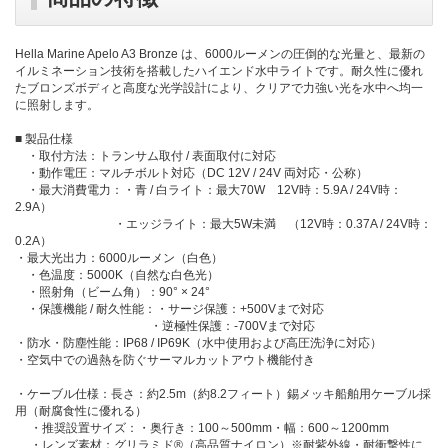
Hella Marine Apelo A3 Bronze は、6000ルーメンの圧倒的な光量と、最新の
イルミネーション技術を搭載したハイエンド水中ライトです。耐久性に優れ
たブロンズボディと高度な光学設計により、クリアで力強い光を水中へ均一
に照射します。
■ 製品仕様
・取付方法：トランサム取付 / 表面取付に対応
・動作電圧：マルチボルト対応（DC 12V / 24V 両対応・公称）
・最大消費電力：・青 / 白ライト：最大70W 12V時：5.9A / 24V時：
2.9A）
・エッジライト：最大5W未満 （12V時：0.37A / 24V時：
0.2A）
・最大光出力：6000ルーメン（白色）
・色温度：5000K（自然な白色光）
・照射角（ビーム角）：90° × 24°
・保護機能 / 耐久性能：・サージ保護：+500Vまで対応
・逆極性保護：-700Vまで対応
・防水・防塵性能：IP68 / IP69K（水中使用および高圧洗浄に対応）
・空気中での過熱を防ぐサーマルカットアウト機能付き
・ケーブル仕様：長さ：約2.5m（約8.2フィート）錫メッキ船舶用ケーブル採
用（耐腐食性に優れる）
・推奨設置サイズ：・奥行き：100～500mm・幅：600～1200mm
・レンズ素材：グリラミド®（高品質ナイロン）※耐紫外線・耐衝撃性に