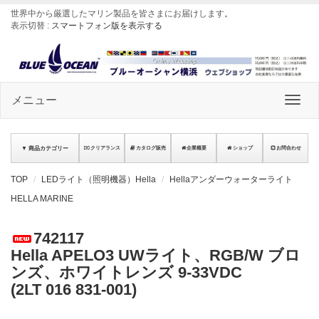
世界中から厳選したマリン製品を皆さまにお届けします
。
表示切替 :
スマートフォン版を表示する
メニュー
▼ 商品カテゴリー
クリアランス
カタログ販売
企業概要
ショップ
お問合わせ
TOP
LEDライト（照明機器）Hella
Hellaアンダーウォーターライト
HELLA MARINE
742117
Hella APELO3 UWライト、RGB/W ブロ
ンズ、ホワイトレンズ 9-33VDC
(2LT 016 831-001)