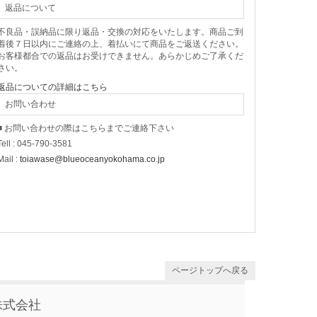
返品について
不良品・誤納品に限り返品・交換の対応をいたします。商品ご到
着後７日以内にご連絡の上、着払いにて商品をご返送ください。
お客様都合での返品はお受けできません。あらかじめご了承くだ
さい。
返品についての詳細はこちら
お問い合わせ
■ お問い合わせの際はこちらまでご連絡下さい
Tell : 045-790-3581
Mail :
toiawase@blueoceanyokohama.co.jp
ページトップへ戻る
株式会社