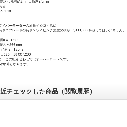
込)：板幅7.2mm x 板厚2.5mm
黒色
 559 mm
ワイパーモーターの過負荷を防ぐ為に
さ x ブレードの長さ x ワイピング角度の積が17,800,000 を超えてはいけません。
= 410 mm
さ= 366 mm
グ角度= 120 度
 x 120 = 18.007.200
て、この組み合わせではオーバーロードです。
の対象外となります。
最近チェックした商品（閲覧履歴）