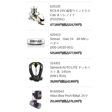
620105
RC8-8-24V 縦型ウインドラス
Cap. & ソレノイド
(P102561)
477,000円(税込524,700円)
420423
Simrad Halo 24 48 NM レ
ーダー
(000-14535-001)
525,000円(税込577,500円)
314351
Spinlock AUTO LITE デッキベ
スト 黒 -145cm
(DW-LTE/A)
39,000円(税込42,900円)
M-600043
Vetus Bow ProA 90kgf, 24 V
251,000円(税込276,100円)