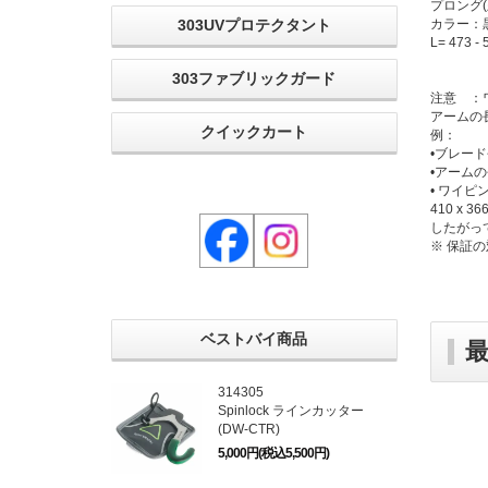
プロング(差
カラー：
303UVプロテクタント
L= 473 -
303ファブリックガード
注意 ：
アームの長
クイックカート
例：
•ブレード長
•アームの長
• ワイピン
410 x 366
したがっ
※ 保証
ベストバイ商品
314305
Spinlock ラインカッター
(DW-CTR)
5,000円(税込5,500円)