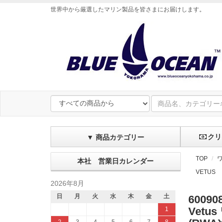
世界中から厳選したマリン製品を皆さまにお届けします
。
クリ
▼ 商品カテゴリー
TOP
本社 営業日カレンダー
VETUS
2026年8月
日
月
火
水
木
金
土
60090
Vetu
1