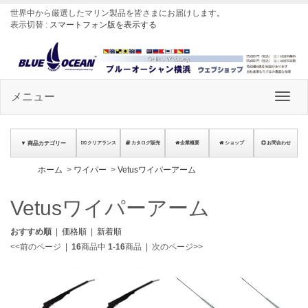
世界中から厳選したマリン製品を皆さまにお届けします
。
表示切替 :
スマートフォン版を表示する
メニュー
▼ 商品カテゴリー
クリアランス
カタログ販売
企業概要
ショップ
お問合わせ
ホーム
>
ワイパー
>
Vetusワイパーアーム
Vetusワイパーアーム
おすすめ順
|
価格順
|
新着順
<<前のページ
|
16
商品中
1-16
商品
|
次のページ>>