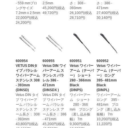
- 559 mmプロ
2.5mm
さ： 308 -
さ： 386 -
ングサイズ
45,200円(税込
393mm
471mm
7.2mm x 2.5mm
49,720円)
26,100円(税込
27,400円(税込
22,000円(税込
28,710円)
30,140円)
24,200円)
600954
600955
600951
600952
VETUS DINタ
Vetus DIN ワイ
Vetus ワイパー
Vetus ワイパー
イプ パラレル
パーアーム ス
アーム（テーパ
アーム（テーパ
ワイパーアーム
テンレス パラ
ー） ショート
ー） ロング
ステンレス 308
レル 386 -
280 - 366mm
395- 481mm
- 393mm
471mm
Black
Black
(DINSD)
(DINSDX )
(DINPS)
(DINPL)
Vetus DIN タイ
Vetus DIN タイ
ワイパーアー
ワイパーアーム
プ ワイパーア
プ ワイパーア
ム ショート
ロング 395 -
ーム パラレル
ーム パラレル
280 - 366
481mm プロ
ステンレス ア
ステンレス ア
mm プロング
ング（差し込み
ーム長さ： 308
ーム長さ： 386
（差し込み板
板幅） 7m
- 393mm
- 471mm
幅） 7m
10,200円(税込
43,800円(税込
45,200円(税込
9,300円(税込
11,220円)