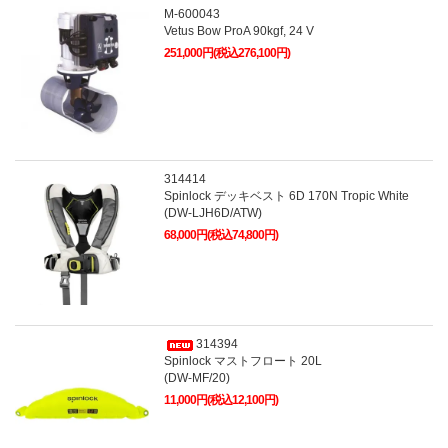
M-600043
Vetus Bow ProA 90kgf, 24 V
251,000円(税込276,100円)
314414
Spinlock デッキベスト 6D 170N Tropic White
(DW-LJH6D/ATW)
68,000円(税込74,800円)
314394
Spinlock マストフロート 20L
(DW-MF/20)
11,000円(税込12,100円)