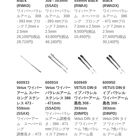
Black
308 - 393mm
559mm Black
Black
(RWAD)
(SSAD)
(RWAX)
(RWADX)
ワイパーパラレ
ワイパーパラレ
ワイパーアー
ワイパーパラレ
ルアーム 308
ルアーム 308
ム スーパーロ
ルアーム 386
- 393 mm プロ
- 393 mmプロ
ング プロング
- 471 mmプロ
ング 7.2mm x
ング 7.2mm x
7.2mm x 2.5mm
ング 7.2mm x
2.5mm
2.5mm
9,500円(税込
2.5mm
26,100円(税込
43,800円(税込
10,450円)
27,400円(税込
28,710円)
48,180円)
30,140円)
600933
600934
600949
600950
Vetus ワイパー
Vetus ワイパー
VETUS DINタ
VETUS DINタ
アーム スパー
パラレルアーム
イプ パラレル
イプ パラレル
ロング ステン
ステンレス 386
ワイパーアーム
ワイパーアーム
レス 473 -
- 471mm
黒色 308 -
黒色 308 -
559mm
(SSADX)
393mm
393mm
(SSAX)
ワイパーパラレ
(DINPD)
(DINPD)
ワイパーアー
ルアーム調整長
Vetus DIN タイ
Vetus DIN タイ
ム スーパーロ
さ：386 - 471
プ ワイパーア
プ ワイパーア
ング
mmプロングサ
ーム ?色パラレ
ーム ?色パラレ
調整長さ：473
イズ 7.2mm x
ル アーム長
ル アーム長