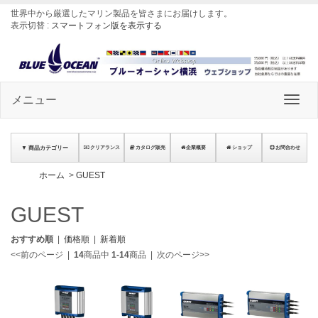
世界中から厳選したマリン製品を皆さまにお届けします
。
表示切替 :
スマートフォン版を表示する
メニュー
▼ 商品カテゴリー
クリアランス
カタログ販売
企業概要
ショップ
お問合わせ
ホーム
>
GUEST
GUEST
おすすめ順
|
価格順
|
新着順
<<前のページ
|
14
商品中
1-14
商品
|
次のページ>>