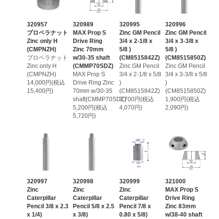
320957
320989
320995
320996
プロペラナット
MAX Prop S
Zinc GM Pencil
Zinc GM Pencil
Zinc only H
Drive Ring
3/4 x 2-1/8 x
3/4 x 3-3/8 x
(CMPNZH)
Zinc 70mm
5/8 )
5/8 )
プロペラナット
w/30-35 shaft
(CM8515842Z)
(CM8515850Z)
Zinc only H
(CMMP70SDZ)
Zinc GM Pencil
Zinc GM Pencil
(CMPNZH)
MAX Prop S
3/4 x 2-1/8 x 5/8
3/4 x 3-3/8 x 5/8
14,000円(税込
Drive Ring Zinc
)
)
15,400円)
70mm w/30-35
(CM8515842Z)
(CM8515850Z)
shaft(CMMP70SDZ)
3,700円(税込
1,900円(税込
5,200円(税込
4,070円)
2,090円)
5,720円)
320997
320998
320999
321000
Zinc
Zinc
Zinc
MAX Prop S
Caterpillar
Caterpillar
Caterpillar
Drive Ring
Pencil 3/8 x 2.3
Pencil 5/8 x 2.5
Pencil 7/8 x
Zinc 83mm
x 1/4)
x 3/8)
0.80 x 5/8)
w/38-40 shaft