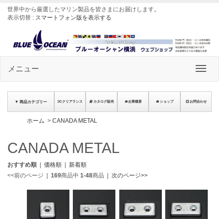
世界中から厳選したマリン製品を皆さまにお届けします
。
表示切替 :
スマートフォン版を表示する
メニュー
▼ 商品カテゴリー
クリアランス
カタログ販売
企業概要
ショップ
お問合わせ
ホーム
>
CANADA METAL
CANADA METAL
おすすめ順
|
価格順
|
新着順
<<前のページ
|
169
商品中
1-48
商品
|
次のページ>>