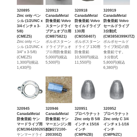
320895
320913
320918
320919
Zinc only ペン
CanadaMetal
CanadaMetal
CanadaMetal
シル (1/2UNC x
防食亜鉛 Volvo
防食亜鉛 Volvo
防食亜鉛 Volvo
3/4インチ x 3-
スターンドライ
セイルドライブ
セールドライブ
5/8)
ブデュオプロ用
130用
3分割式
(CMEZ5)
(CM875821)
(CM358407)
(CM3858399KITZ)
Zinc only ペン
ボルボスターン
ボルボスターン
ボルボセールド
シル (1/2UNC x
ドライブデュオ
ドライブ 130用
ライブ対応の防
3/4" x 3-5/8)
プロ用防食亜鉛
防食亜鉛
食亜鉛です。
(CMEZ5)
5,000円(税込
10,500円(税込
３分割式
1,300円(税込
5,500円)
11,550円)
5,800円(税込
1,430円)
6,380円)
320945
320946
320951
320952
CanadaMetal
CanadaMetal
プロペラナット
プロペラナット
防食亜鉛 ヤン
防食亜鉛 ヤン
Zinc only B 5/8
Zinc only C 3/4
マードライブ用
マーエンジン用
インチ x 15/16
インチ x 1-1/16
(CM19642002652Z)
(CM272100-
インチ
インチ
ヤンマードライ
200300Z)
(CMPNZB)
(CMPNZC)