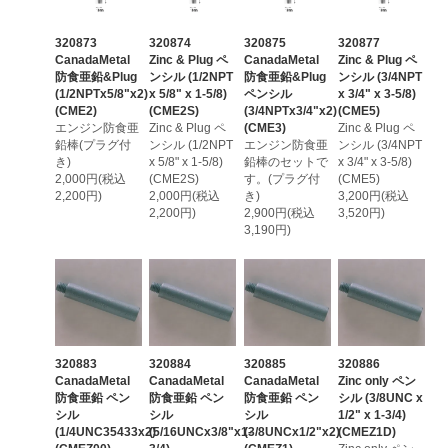
320873
320874
320875
320877
CanadaMetal
Zinc & Plug ペ
CanadaMetal
Zinc & Plug ペ
防食亜鉛&Plug
ンシル (1/2NPT
防食亜鉛&Plug
ンシル (3/4NPT
(1/2NPTx5/8"x2)
x 5/8" x 1-5/8)
ペンシル
x 3/4" x 3-5/8)
(CME2)
(CME2S)
(3/4NPTx3/4"x2)
(CME5)
エンジン防食亜
Zinc & Plug ペ
(CME3)
Zinc & Plug ペ
鉛棒(プラグ付
ンシル (1/2NPT
エンジン防食亜
ンシル (3/4NPT
き)
x 5/8" x 1-5/8)
鉛棒のセットで
x 3/4" x 3-5/8)
2,000円(税込
(CME2S)
す。(プラグ付
(CME5)
2,200円)
2,000円(税込
き)
3,200円(税込
2,200円)
2,900円(税込
3,520円)
3,190円)
320883
320884
320885
320886
CanadaMetal
CanadaMetal
CanadaMetal
Zinc only ペン
防食亜鉛 ペン
防食亜鉛 ペン
防食亜鉛 ペン
シル (3/8UNC x
シル
シル
シル
1/2" x 1-3/4)
(1/4UNC35433x2)
(5/16UNCx3/8"x1-
(3/8UNCx1/2"x2)
(CMEZ1D)