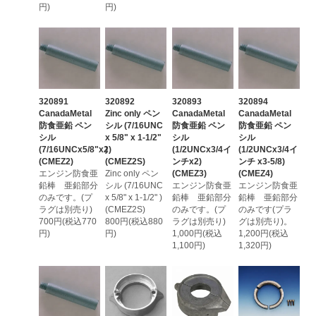
円)
円)
320891
320892
320893
320894
CanadaMetal
Zinc only ペン
CanadaMetal
CanadaMetal
防食亜鉛 ペン
シル (7/16UNC
防食亜鉛 ペン
防食亜鉛 ペン
シル
x 5/8" x 1-1/2"
シル
シル
(7/16UNCx5/8"x2)
)
(1/2UNCx3/4イ
(1/2UNCx3/4イ
(CMEZ2)
(CMEZ2S)
ンチx2)
ンチ x3-5/8)
エンジン防食亜
Zinc only ペン
(CMEZ3)
(CMEZ4)
鉛棒 亜鉛部分
シル (7/16UNC
エンジン防食亜
エンジン防食亜
のみです。(プ
x 5/8" x 1-1/2" )
鉛棒 亜鉛部分
鉛棒 亜鉛部分
ラグは別売り)
(CMEZ2S)
のみです。(プ
のみです(プラ
700円(税込770
800円(税込880
ラグは別売り)
グは別売り)。
円)
円)
1,000円(税込
1,200円(税込
1,100円)
1,320円)