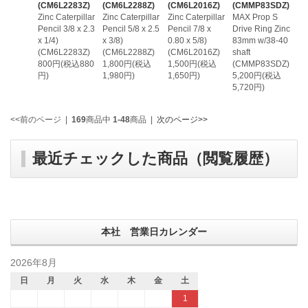
(CM6L2283Z)
(CM6L2288Z)
(CM6L2016Z)
(CMMP83SDZ)
Zinc Caterpillar
Zinc Caterpillar
Zinc Caterpillar
MAX Prop S
Pencil 3/8 x 2.3
Pencil 5/8 x 2.5
Pencil 7/8 x
Drive Ring Zinc
x 1/4)
x 3/8)
0.80 x 5/8)
83mm w/38-40
(CM6L2283Z)
(CM6L2288Z)
(CM6L2016Z)
shaft
800円(税込880
1,800円(税込
1,500円(税込
(CMMP83SDZ)
円)
1,980円)
1,650円)
5,200円(税込
5,720円)
<<前のページ
|
169
商品中
1-48
商品
|
次のページ>>
最近チェックした商品（閲覧履歴）
本社 営業日カレンダー
2026年8月
日
月
火
水
木
金
土
1