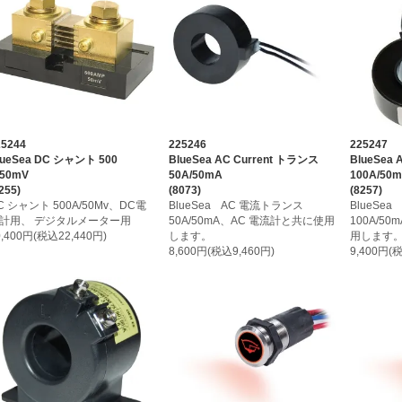
25244
225246
225247
lueSea DC シャント 500
BlueSea AC Current トランス
BlueSea
/50mV
50A/50mA
100A/50
255)
(8073)
(8257)
C シャント 500A/50Mv、DC電
BlueSea AC 電流トランス
BlueSe
計用、 デジタルメーター用
50A/50mA、AC 電流計と共に使用
100A/5
0,400円(税込22,440円)
します。
用します
8,600円(税込9,460円)
9,400円(