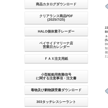
商品カタログダウンロード
クリアランス商品PDF
(2025/7/25)
2
HALO個体素子レーダー
B
ュ
(5
ベイサイドマリーナ店
B
営業日カレンダー
知
個
2
ＦＡＸ注文用紙
小型船舶用救難信号
に関する注意事項・注文書
毒物及び劇物譲受書ダウンロード
303タッチレスシーラント