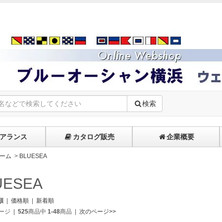
検索
アランス
カタログ販売
企業概要
ーム
>
BLUESEA
UESEA
順
|
価格順
|
新着順
ージ
|
525
商品中
1-48
商品
|
次のページ>>