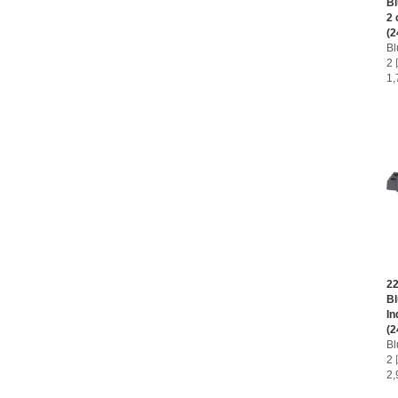
B
2 
(2
B
2
1
2
B
In
(2
B
2
2