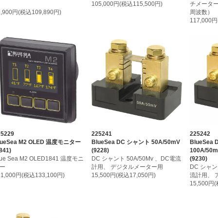
105,000円(税込115,500円)
チメーター
9,900円(税込109,890円)
周波数）
117,000
25229
225241
225242
lueSea M2 OLED 温度モニター
BlueSea DC シャント 50A/50mV
BlueSea
841)
(9228)
100A/50
lue Sea M2 OLED1841 温度モニ
DC シャント 50A/50Mv 、DC電流
(9230)
ー
計用、 デジタルメーター用
DC シャン
21,000円(税込133,100円)
15,500円(税込17,050円)
流計用、 
15,500円