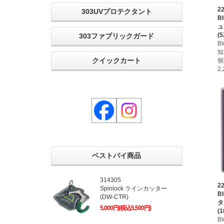
2
303UVプロテクタント
B
ュ
(5
303ファブリックガード
B
知
クイックカート
個
2
ベストバイ商品
314305
2
Spinlock ラインカッター
B
(DW-CTR)
タ
5,000円(税込5,500円)
(1
B