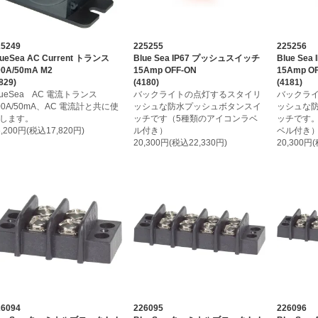
25249
225255
225256
lueSea AC Current トランス
Blue Sea IP67 プッシュスイッチ
Blue Se
00A/50mA M2
15Amp OFF-ON
15Amp OF
829)
(4180)
(4181)
lueSea AC 電流トランス
バックライトの点灯するスタイリ
バックラ
00A/50mA、AC 電流計と共に使
ッシュな防水プッシュボタンスイ
ッシュな
します。
ッチです（5種類のアイコンラベ
ッチです
6,200円(税込17,820円)
ル付き）
ベル付き
20,300円(税込22,330円)
20,300円
26094
226095
226096