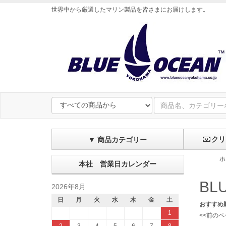
世界中から厳選したマリン製品を皆さまにお届けします
。
クリ
▼ 商品カテゴリー
ホ
本社 営業日カレンダー
BL
2026年8月
日
月
火
水
木
金
土
おすすめ
1
<<前のペ