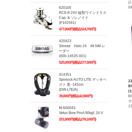
計
9
620105
RC8-8-24V 縦型ウインドラス
Cap. & ソレノイド
(P102561)
477,000円(税込524,700円)
420423
Simrad Halo 24 48 NM レ
ーダー
(000-14535-001)
525,000円(税込577,500円)
314351
Spinlock AUTO LITE デッキベ
2
スト 黒 -145cm
B
(DW-LTE/A)
(1
39,000円(税込42,900円)
B
タ
1
M-600043
Vetus Bow ProA 90kgf, 24 V
251,000円(税込276,100円)