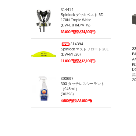
314414
Spinlock デッキベスト 6D
170N Tropic White
(DW-LJH6D/ATW)
68,000円(税込74,800円)
314394
2
Spinlock マストフロート 20L
B
(DW-MF/20)
A
11,000円(税込12,100円)
(8
D
流
303697
2
303 タッチレスシーラント
（946ml ）
(30398)
4,600円(税込5,060円)