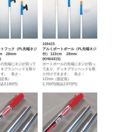
100415
トフック（PL先端ネジ
アルミボートポール（PL先端ネジ
cm 28mm
付） 122cm 28mm
)
(KH64415)
クの先端にネジが切って
ボートポールの先端にネジが切っ
ッキブラシヘッドを取り
てあり、デッキブラシヘッドを取
ます。 長さ：
り付けできます。 長さ：
（固定長）
122cm（固定長）
税込3,190円)
2,700円(税込2,970円)