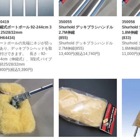
00419
350055
350056
縮式ボートポール 92-244cm 3
Shurhold デッキブラシハンドル
Shurho
 25/28/32mm
2.7M伸縮
1.8M伸縮
KH64434)
(855)
(833)
ートポールの先端にネジが切っ
Shurhold デッキブラシハンドル
Shurho
あり、デッキブラシヘッドを取
2.7M伸縮(855)
1.8M伸縮(
付けできます。 長さ：92-
13,400円(税込14,740円)
11,000円
44cm（伸縮式）、3段式 パイプ
径25/28/32mm
,900円(税込5,390円)