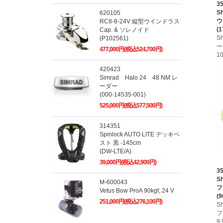
3
S
620105
ウ
RC8-8-24V 縦型ウインドラス
(1
Cap. & ソレノイド
S
(P102561)
ー
477,000円(税込524,700円)
1
420423
Simrad Halo 24 48 NM レ
ーダー
(000-14535-001)
525,000円(税込577,500円)
314351
Spinlock AUTO LITE デッキベ
スト 黒 -145cm
(DW-LTE/A)
39,000円(税込42,900円)
3
S
M-600043
フ
Vetus Bow ProA 90kgf, 24 V
(9
251,000円(税込276,100円)
S
フ
9