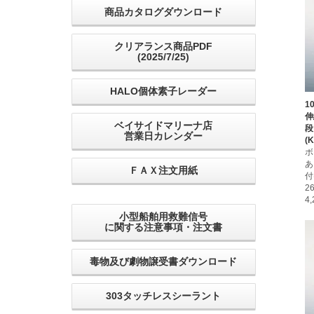
商品カタログダウンロード
クリアランス商品PDF
(2025/7/25)
HALO個体素子レーダー
1
伸
ベイサイドマリーナ店
段
営業日カレンダー
(
ボ
あ
ＦＡＸ注文用紙
付
2
4
小型船舶用救難信号
に関する注意事項・注文書
毒物及び劇物譲受書ダウンロード
303タッチレスシーラント