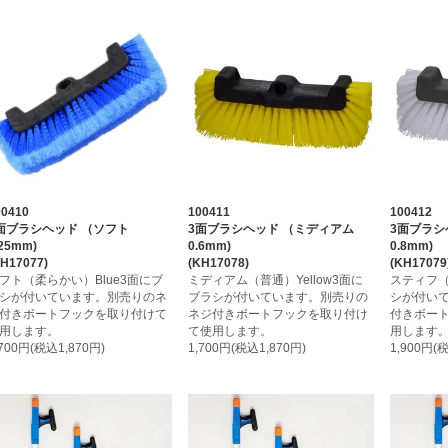
00410
100411
100412
面ブラシヘッド （ソフト
3面ブラシヘッド （ミディアム
3面ブラシ
.25mm)
0.6mm)
0.8mm)
KH17077)
(KH17078)
(KH17079
フト（柔らかい）Blue3面にブ
ミディアム（普通）Yellow3面に
スティフ（
シが付いています。別売りのネ
ブラシが付いています。別売りの
シが付い
付きボートフックを取り付けて
ネジ付きボートフックを取り付け
付きボー
用します。
て使用します。
用します
,700円(税込1,870円)
1,700円(税込1,870円)
1,900円(