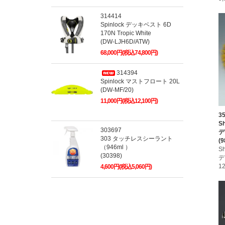
314414
Spinlock デッキベスト 6D
170N Tropic White
(DW-LJH6D/ATW)
68,000円(税込74,800円)
314394
Spinlock マストフロート 20L
(DW-MF/20)
11,000円(税込12,100円)
3
S
303697
デ
303 タッチレスシーラント
(9
（946ml ）
S
(30398)
デ
1
4,600円(税込5,060円)