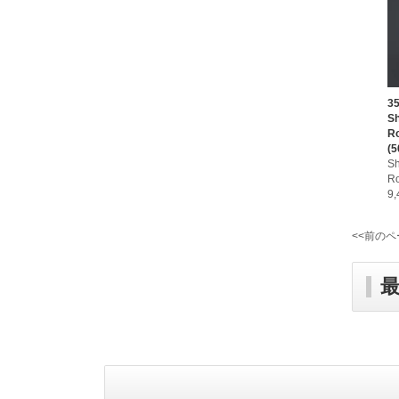
3
S
R
(5
S
R
9
<<前のペ