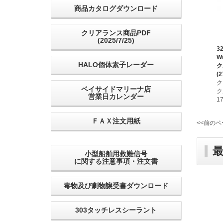
商品カタログダウンロード
クリアランス商品PDF
(2025/7/25)
3
W
HALO個体素子レーダー
ク
(2
ク
ベイサイドマリーナ店
ク
営業日カレンダー
1
ＦＡＸ注文用紙
<<前のペ
小型船舶用救難信号
に関する注意事項・注文書
毒物及び劇物譲受書ダウンロード
303タッチレスシーラント