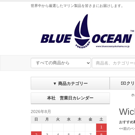
世界中から厳選したマリン製品を皆さまにお届けします
。
クリ
▼ 商品カテゴリー
ホ
本社 営業日カレンダー
Wi
2026年8月
日
月
火
水
木
金
土
おすすめ
1
<<前のペ