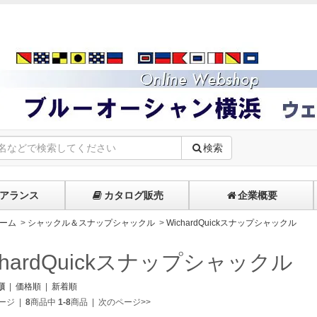
検索
アランス
カタログ販売
企業概要
ーム
>
シャックル＆スナップシャックル
>
WichardQuickスナップシャックル
chardQuickスナップシャックル
順
|
価格順
|
新着順
ージ
|
8
商品中
1-8
商品
|
次のページ>>