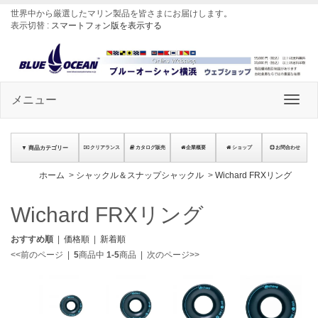
世界中から厳選したマリン製品を皆さまにお届けします
。
表示切替 :
スマートフォン版を表示する
メニュー
▼ 商品カテゴリー
クリアランス
カタログ販売
企業概要
ショップ
お問合わせ
ホーム
>
シャックル＆スナップシャックル
>
Wichard FRXリング
Wichard FRXリング
おすすめ順
|
価格順
|
新着順
<<前のページ
|
5
商品中
1-5
商品
|
次のページ>>