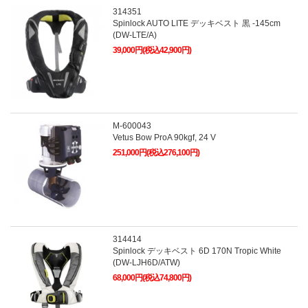
314351
Spinlock AUTO LITE デッキベスト 黒 -145cm
(DW-LTE/A)
39,000円(税込42,900円)
M-600043
Vetus Bow ProA 90kgf, 24 V
251,000円(税込276,100円)
314414
Spinlock デッキベスト 6D 170N Tropic White
(DW-LJH6D/ATW)
68,000円(税込74,800円)