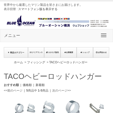
世界中から厳選したマリン製品を皆さまにお届けします
。
表示切替 :
スマートフォン版を表示する
メニュー
▼ 商品カテゴリー
クリアランス
カタログ販売
企業概要
ショップ
お問合わせ
ホーム
>
フィッシング
>
TACOヘビーロッドハンガー
TACOヘビーロッドハンガー
おすすめ順
|
価格順
|
新着順
<<前のページ
|
5
商品中
1-5
商品
|
次のページ>>