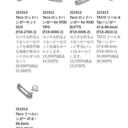
321910
321911
321912
321913
Taco ロッドハ
Taco ロッドハ
Taco ロッドハ
TACO リール &
ンガーキット
ンガー for ROD
ンガー for ROD
Tip ハンガー
SUS
TIPS
BUTTS
47.6-98.4mm
(F16-2700-1)
(F19-0006-1)
(F19-0006-2)
(F16-2810-1)
カジキを釣るよ
カジキを釣るよ
カジキを釣るよ
TACO リール &
うなヘビーなロ
うなヘビーなロ
うなヘビーなロ
Tip ハンガー
ッドを保管可能
ッド先端をホー
ッド手元(バッ
47.6-98.4mm
な強度の有るロ
ルドします。
ト)をホールド
(F16-2810-1)
ッドホルダーの
13,200円(税込
します。
35,000円(税込
セット
14,520円)
13,700円(税込
38,500円)
28,800円(税込
15,070円)
31,680円)
321914
Taco リールハ
ンガー 47.6－
98.4mm