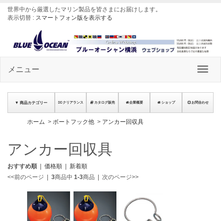
世界中から厳選したマリン製品を皆さまにお届けします
。
表示切替 :
スマートフォン版を表示する
メニュー
▼ 商品カテゴリー
クリアランス
カタログ販売
企業概要
ショップ
お問合わせ
ホーム
>
ボートフック他
>
アンカー回収具
アンカー回収具
おすすめ順
|
価格順
|
新着順
<<前のページ
|
3
商品中
1-3
商品
|
次のページ>>