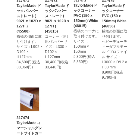
317473
317471
317472
317475
TaylorMadeド
TaylorMade ド
TaylorMade ド
TaylorMadeド
ックコーナー
ックバンパー
ックバンパー
ックコーナー
PVC (150 x
ストレート(
ストレート(
PVC (150 x
150mm) White
902L x 102D x
902L x 102D x
150mm) White
(46015)
127H )
127H )
(46056)
桟橋のコーナに
(45500)
(45015)
桟橋の側面に取
取り付けます。
桟橋の側面に取
コーナー（角）
り付けます。
サイズ ：
り付けます。
用バンパー サ
ヘビーデューテ
150mm ×
サイズ：L902 ×
イズ：L330 ×
ィーダブルモー
150mm
D102 ×
D102 ×
ルドプロファイ
5,300円(税込
H127mm
H127mm
ル サイズ ：
5,830円)
34,600円(税込
30,400円(税込
L3000 × D9.2 ×
38,060円)
33,440円)
H33 mm
8,900円(税込
9,790円)
317474
TaylorMadeコ
マーシャルグレ
ードサイドガー