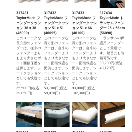
317431
317432
317433
317434
TaylorMade フ
TaylorMade フ
TaylorMade フ
TaylorMade ト
ェンダークッシ
ェンダークッシ
ェンダークッシ
ランサムフェン
ョン 38 x 38
ョン 51 x 51
ョン 51 x 66
ダー 25 x 56cm
(46090)
(46095)
(46100)
(56090)
このユニークな
このユニークな
このユニークな
トランサムの保
長方形のフェン
長方形のフェン
長方形のフェン
護用フェンダー
ダーは、従来の
ダーは、従来の
ダーは、従来の
として最適で
フェンダーより
フェンダーより
フェンダーより
す。船首にも装
もより大きなボ
もより大きなボ
もより大きなボ
着可能です。
ート面積保護を
ート面積保護を
ート面積保護を
39,200円(税込
提供します。シ
提供します。シ
提供します。シ
43,120円)
ートクッション
ートクッション
ートクッション
としても快適で
としても快適で
としても快適で
す。
す。
す。
35,500円(税込
53,700円(税込
93,000円(税込
39,050円)
59,070円)
102,300円)