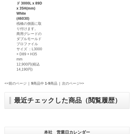
ド 3000L x 89D
x 35H(mm)
White
(46030)
桟橋の側面に取
り付けます。
商用グレードの
ダブルモールド
プロファイル
サイズ ：L3000
× D89 × H35
mm
12,900円(税込
14,190円)
<<前のページ
|
9
商品中
1-9
商品
|
次のページ>>
最近チェックした商品（閲覧履歴）
本社 営業日カレンダー