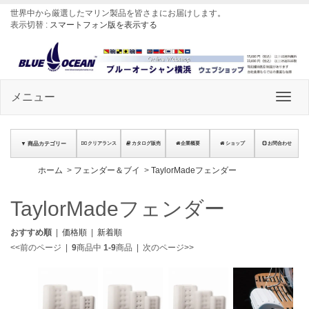
世界中から厳選したマリン製品を皆さまにお届けします
。
表示切替 :
スマートフォン版を表示する
メニュー
▼ 商品カテゴリー
クリアランス
カタログ販売
企業概要
ショップ
お問合わせ
ホーム
>
フェンダー＆ブイ
>
TaylorMadeフェンダー
TaylorMadeフェンダー
おすすめ順
|
価格順
|
新着順
<<前のページ
|
9
商品中
1-9
商品
|
次のページ>>