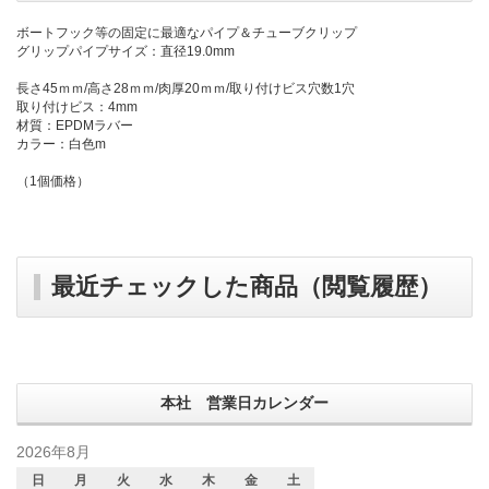
ボートフック等の固定に最適なパイプ＆チューブクリップ
グリップパイプサイズ：直径19.0mm
長さ45ｍｍ/高さ28ｍｍ/肉厚20ｍｍ/取り付けビス穴数1穴
取り付けビス：4mm
材質：EPDMラバー
カラー：白色m
（1個価格）
最近チェックした商品（閲覧履歴）
本社 営業日カレンダー
2026年8月
日
月
火
水
木
金
土