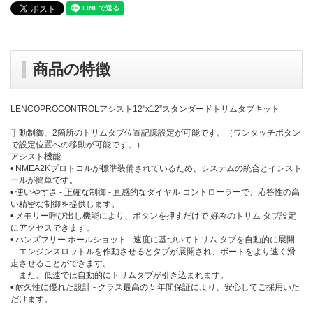
商品の特徴
LENCOPROCONTROLアシスト12"x12”スタンダードトリムタブキット
手動制御、2箇所のトリムタブ位置記憶設定が可能です。（ワンタッチボタン
で設定位置への移動が可能です。）
アシスト機能
• NMEA2Kプロトコルが標準装備されているため、システムの統合とインスト
ールが簡単です。
• 使いやすさ - 正確な制御 - 直感的なダイヤル コントローラーで、応答性の高
い精密な制御を提供します。
• メモリー呼び出し機能により、ボタンを押すだけで 好みのトリム タブ設定
にアクセスできます。
• ハンズフリー ホールショット - 速度に基づいてトリム タブを自動的に展開
エンジンスロットルを作動させるとタブが展開され、ボートをより速く滑
走させることができます。
また、低速では自動的にトリムタブが引き込まれます。
• 耐久性に優れた設計 - クラス最高の 5 年間保証により、安心してご採用いた
だけます。