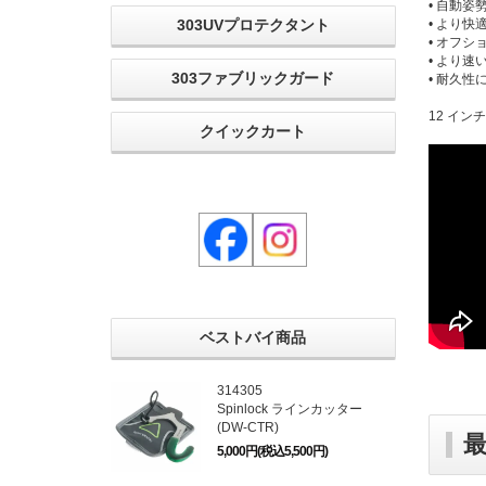
• 自動
• より
303UVプロテクタント
• オフシ
• より
303ファブリックガード
• 耐久性
12 インチ
クイックカート
ベストバイ商品
314305
Spinlock ラインカッター
(DW-CTR)
5,000円(税込5,500円)