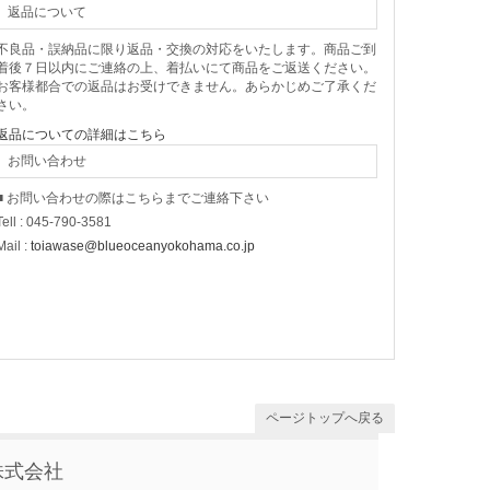
返品について
不良品・誤納品に限り返品・交換の対応をいたします。商品ご到
着後７日以内にご連絡の上、着払いにて商品をご返送ください。
お客様都合での返品はお受けできません。あらかじめご了承くだ
さい。
返品についての詳細はこちら
お問い合わせ
■ お問い合わせの際はこちらまでご連絡下さい
Tell : 045-790-3581
Mail :
toiawase@blueoceanyokohama.co.jp
ページトップへ戻る
株式会社