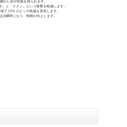
に優れた走行性能を得られます。
ガタ」と「ドスン」という衝撃を軽減します。
い海域で 15% のピッチ軽減を実現します。
答がほぼ瞬時になり、制御が向上します。