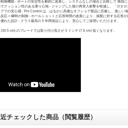
姿勢制御機能 - ボートの安定性を劇的に改善し、システムなしの場合と比較して 格段
快適でクッション性のある乗り心地 - ジャンプした後の再突入衝撃を軽減し、「ガタ
ョアでの安心感 - Pro Control は、はるかに高価なオフショア製品に匹敵し、激し
速い反応 = 瞬時の制御 - ホールショットと応答時間の改善により、操舵に対する応
に優れた設計 - クラス最高の 5 年間保証により、安心してご採用いただけます。
 (30.5 cm) のブレードでは取り付け高さが 3 インチ (7.6 cm) 低くなります。
最近チェックした商品（閲覧履歴）