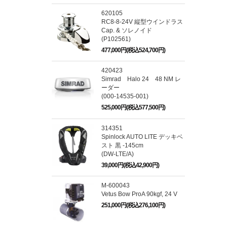
620105
RC8-8-24V 縦型ウインドラス
Cap. & ソレノイド
(P102561)
477,000円(税込524,700円)
420423
Simrad Halo 24 48 NM レ
ーダー
(000-14535-001)
525,000円(税込577,500円)
314351
Spinlock AUTO LITE デッキベ
スト 黒 -145cm
(DW-LTE/A)
39,000円(税込42,900円)
M-600043
Vetus Bow ProA 90kgf, 24 V
251,000円(税込276,100円)