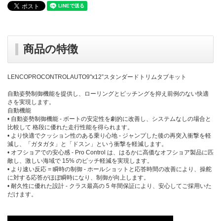
商品の特徴
LENCOPROCONTROLAUTO9"x12”スタンダードトリムタブキット
自動姿勢制御機能を提供し、ローリングとピッチングを抑え前例のない快適
さを実現します。
自動機能
• 自動姿勢制御機能 - ボートの安定性を劇的に改善し、システムなしの場合と
比較して 格段に優れた走行性能を得られます。
• より快適でクッション性のある乗り心地 - ジャンプした後の再突入衝撃を軽
減し、「ガタガタ」と「ドスン」という衝撃を軽減します。
• オフショアでの安心感 - Pro Control は、はるかに高価なオフショア製品に匹
敵し、激しい海域で 15% のピッチ軽減を実現します。
• より速い反応 = 瞬時の制御 - ホールショットと応答時間の改善により、操舵
に対する応答がほぼ瞬時になり、制御が向上します。
• 耐久性に優れた設計 - クラス最高の 5 年間保証により、安心してご採用いた
だけます。