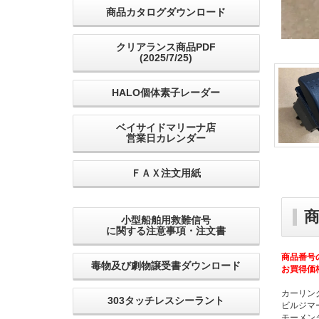
商品カタログダウンロード
クリアランス商品PDF
(2025/7/25)
HALO個体素子レーダー
ベイサイドマリーナ店
営業日カレンダー
ＦＡＸ注文用紙
小型船舶用救難信号
に関する注意事項・注文書
商品番号
毒物及び劇物譲受書ダウンロード
お買得価
カーリン
303タッチレスシーラント
ビルジマ
モーメン