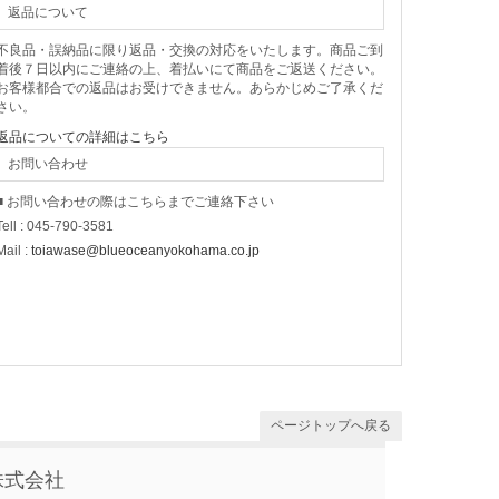
返品について
不良品・誤納品に限り返品・交換の対応をいたします。商品ご到
着後７日以内にご連絡の上、着払いにて商品をご返送ください。
お客様都合での返品はお受けできません。あらかじめご了承くだ
さい。
返品についての詳細はこちら
お問い合わせ
■ お問い合わせの際はこちらまでご連絡下さい
Tell : 045-790-3581
Mail :
toiawase@blueoceanyokohama.co.jp
ページトップへ戻る
株式会社