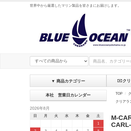
世界中から厳選したマリン製品を皆さまにお届けします
。
クリ
▼ 商品カテゴリー
TOP
本社 営業日カレンダー
クリアラ
2026年8月
日
月
火
水
木
金
土
M-CAR
CAR
1