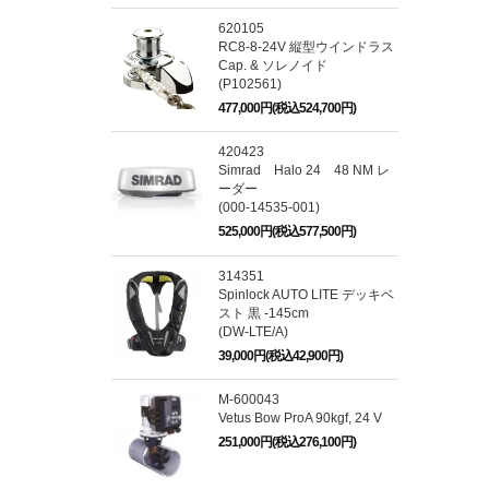
620105
RC8-8-24V 縦型ウインドラス
Cap. & ソレノイド
(P102561)
477,000円(税込524,700円)
420423
Simrad Halo 24 48 NM レ
ーダー
(000-14535-001)
525,000円(税込577,500円)
314351
Spinlock AUTO LITE デッキベ
スト 黒 -145cm
(DW-LTE/A)
39,000円(税込42,900円)
M-600043
Vetus Bow ProA 90kgf, 24 V
251,000円(税込276,100円)