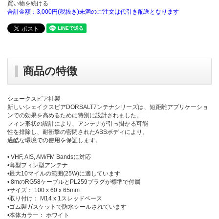
買い物を続ける
合計金額：3,000円(税抜き)未満のご注文は代引き配送となります
商品の特徴
シェークスピア社製
新しいシェイクスピアDORSALT7ンテナシリーズは、短距離アプリケーショ
ンでの効果を高めるために特別に設計されました。
フィン形状の設計により、アンテナが引っ掛かる可能
性を排除し、耐衝撃の密閉されたABSボディにより、
過酷な環境での使用を保証します。
• VHF, AIS, AM/FM Bandsに対応
•薄型フィン型アンテナ
•最大10マイルの範囲(25W)に適しています
• 8mのRG58ケーブルとPL259プラグが標準で付属
•サイズ： 100 x 60 x 65mm
•取り付け： M14 x 1スレッドベース
•ゴム製ガスケットで防水シールされています
•本体カラー： ホワイト