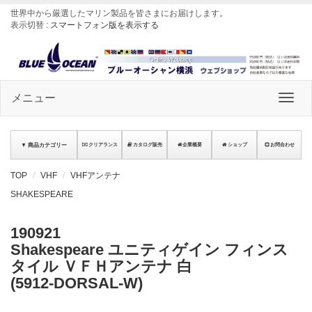
世界中から厳選したマリン製品を皆さまにお届けします
。
表示切替 :
スマートフォン版を表示する
メニュー
▼ 商品カテゴリー
クリアランス
カタログ販売
企業概要
ショップ
お問合わせ
TOP
VHF
VHFアンテナ
SHAKESPEARE
190921
Shakespeare ユニティゲイン フィンス
タイル ＶＦＨアンテナ 白
(5912-DORSAL-W)