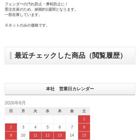
フェンダーの汚れ防止・摩耗防止に！
受注生産のため、納期約1週間となります。
一部在庫しています。
※ネットのみの価格です。
最近チェックした商品（閲覧履歴）
本社 営業日カレンダー
2026年8月
日
月
火
水
木
金
土
1
2
3
4
5
6
7
8
9
10
11
12
13
14
15