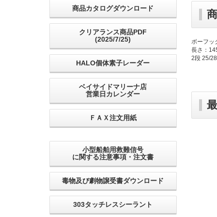
商品カタログダウンロード
クリアランス商品PDF
(2025/7/25)
ボーフッ
長さ：14
2段 25/2
HALO個体素子レーダー
ベイサイドマリーナ店
営業日カレンダー
ＦＡＸ注文用紙
小型船舶用救難信号
に関する注意事項・注文書
毒物及び劇物譲受書ダウンロード
303タッチレスシーラント