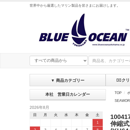
世界中から厳選したマリン製品を皆さまにお届けします
。
クリ
▼ 商品カテゴリー
TOP
本社 営業日カレンダー
SEAWOR
2026年8月
日
月
火
水
木
金
土
10041
伸縮式ボ
1