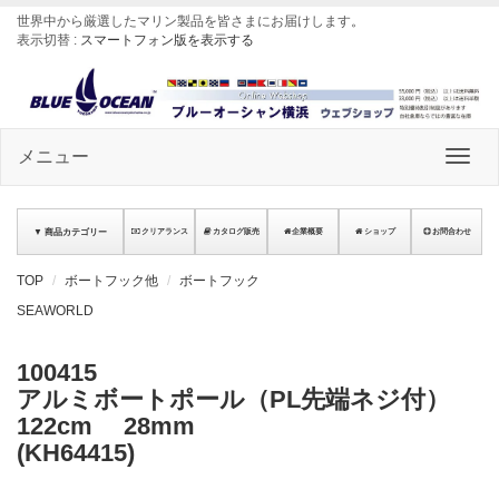
世界中から厳選したマリン製品を皆さまにお届けします
。
表示切替 :
スマートフォン版を表示する
メニュー
▼ 商品カテゴリー
クリアランス
カタログ販売
企業概要
ショップ
お問合わせ
TOP
ボートフック他
ボートフック
SEAWORLD
100415
アルミボートポール（PL先端ネジ付）
122cm 28mm
(KH64415)