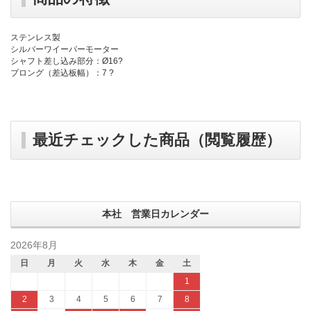
ステンレス製
シルバーワイーパーモーター
シャフト差し込み部分：Ø16?
プロング（差込板幅）：7 ?
最近チェックした商品（閲覧履歴）
本社 営業日カレンダー
2026年8月
日
月
火
水
木
金
土
1
2
3
4
5
6
7
8