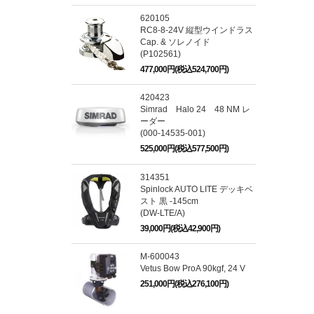
620105
RC8-8-24V 縦型ウインドラス
Cap. & ソレノイド
(P102561)
477,000円(税込524,700円)
420423
Simrad Halo 24 48 NM レ
ーダー
(000-14535-001)
525,000円(税込577,500円)
314351
Spinlock AUTO LITE デッキベ
スト 黒 -145cm
(DW-LTE/A)
39,000円(税込42,900円)
M-600043
Vetus Bow ProA 90kgf, 24 V
251,000円(税込276,100円)