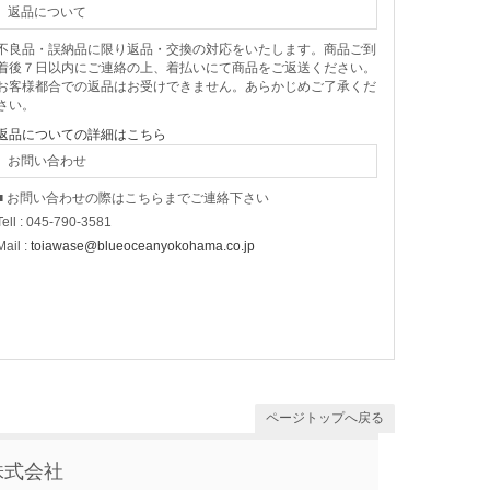
返品について
不良品・誤納品に限り返品・交換の対応をいたします。商品ご到
着後７日以内にご連絡の上、着払いにて商品をご返送ください。
お客様都合での返品はお受けできません。あらかじめご了承くだ
さい。
返品についての詳細はこちら
お問い合わせ
■ お問い合わせの際はこちらまでご連絡下さい
Tell : 045-790-3581
Mail :
toiawase@blueoceanyokohama.co.jp
ページトップへ戻る
株式会社