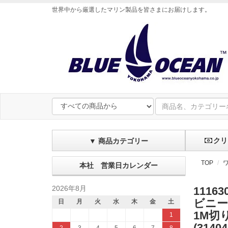
世界中から厳選したマリン製品を皆さまにお届けします
。
クリ
▼ 商品カテゴリー
TOP
本社 営業日カレンダー
2026年8月
11163
ビニー
日
月
火
水
木
金
土
1M切
1
(31404