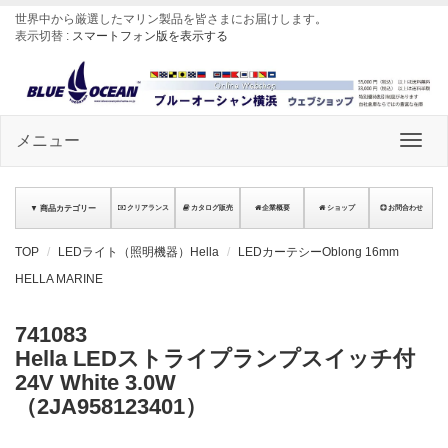
世界中から厳選したマリン製品を皆さまにお届けします
。
表示切替 :
スマートフォン版を表示する
メニュー
▼ 商品カテゴリー
クリアランス
カタログ販売
企業概要
ショップ
お問合わせ
TOP
LEDライト（照明機器）Hella
LEDカーテシーOblong 16mm
HELLA MARINE
741083
Hella LEDストライプランプスイッチ付
24V White 3.0W
（2JA958123401）