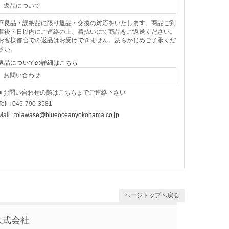
返品について
不良品・誤納品に限り返品・交換の対応をいたします。商品ご到
着後７日以内にご連絡の上、着払いにて商品をご返送ください。
お客様都合での返品はお受けできません。あらかじめご了承くだ
さい。
返品についての詳細はこちら
お問い合わせ
■ お問い合わせの際はこちらまでご連絡下さい
Tell : 045-790-3581
Mail :
toiawase@blueoceanyokohama.co.jp
ページトップへ戻る
株式会社