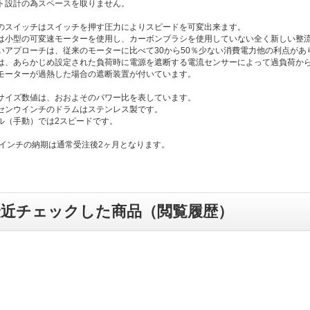
ト設計の為スペースを取りません。
のスイッチはスイッチを押す圧力によりスピードを可変出来ます。
は小型の可変速モーターを使用し、カーボンブラシを使用していない全く新しい整
いアプローチは、従来のモーターに比べて30から50％少ない消費電力他の利点があ
は、あらかじめ設定された負荷時に電源を遮断する電流センサーによって過負荷か
モーターが過熱した場合の遮断装置が付いています。
サイズ数値は、おおよそのパワー比を表しています。
センウインチのドラムはステンレス製です。
ル（手動）では2スピードです。
ウインチの納期は通常受注後2ヶ月となります。
最近チェックした商品（閲覧履歴）