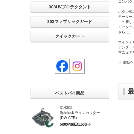
コンパク
303UVプロテクタント
ボタン式
モーター
303ファブリックガード
この新し
モーター
さらに、
クイックカート
ウインチ
アンダー
マニュア
※ 電動
ベストバイ商品
314305
Spinlock ラインカッター
(DW-CTR)
5,000円(税込5,500円)