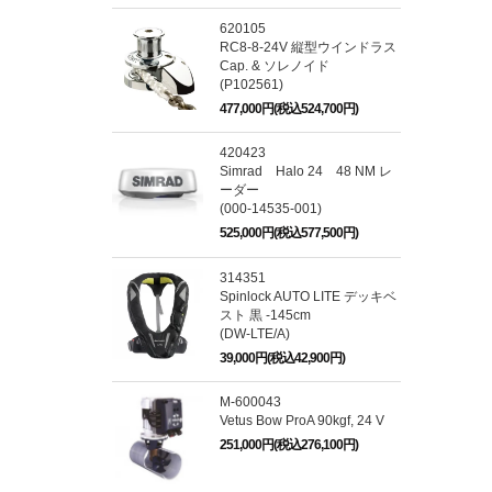
620105
RC8-8-24V 縦型ウインドラス
Cap. & ソレノイド
(P102561)
477,000円(税込524,700円)
420423
Simrad Halo 24 48 NM レ
ーダー
(000-14535-001)
525,000円(税込577,500円)
314351
Spinlock AUTO LITE デッキベ
スト 黒 -145cm
(DW-LTE/A)
39,000円(税込42,900円)
M-600043
Vetus Bow ProA 90kgf, 24 V
251,000円(税込276,100円)