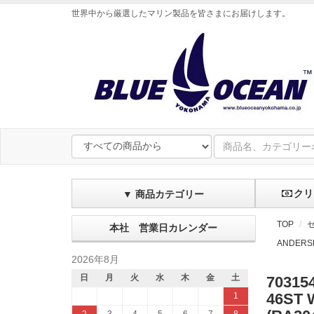
世界中から厳選したマリン製品を皆さまにお届けします
。
クリ
▼ 商品カテゴリー
TOP
本社 営業日カレンダー
ANDERS
2026年8月
日
月
火
水
木
金
土
70315
46ST 
1