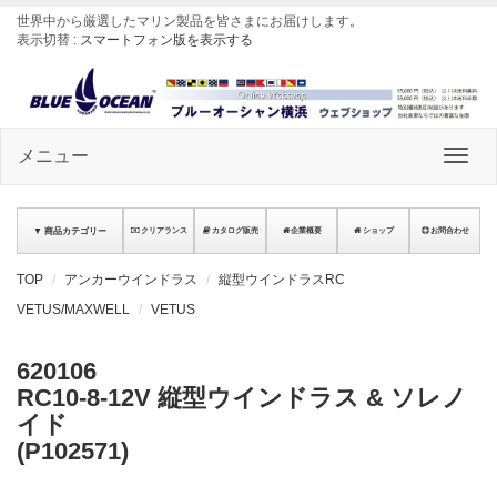
世界中から厳選したマリン製品を皆さまにお届けします
。
表示切替 :
スマートフォン版を表示する
メニュー
▼ 商品カテゴリー
クリアランス
カタログ販売
企業概要
ショップ
お問合わせ
TOP
アンカーウインドラス
縦型ウインドラスRC
VETUS/MAXWELL
VETUS
620106
RC10-8-12V 縦型ウインドラス & ソレノ
イド
(P102571)