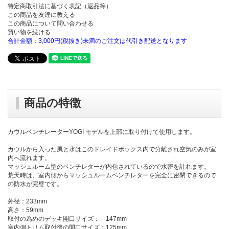
特定商取引法に基づく表記（返品等）
この商品を友達に教える
この商品について問い合わせる
買い物を続ける
合計金額：3,000円(税抜き)未満のご注文は代引き配送となります
商品の特徴
カウルベンチレーターYOGI モデルを上部に取り付けて使用します。
カウルから入った風と水はこのドレイドボックス内で分離され空気のみが室
内へ流れます。
マッシュルーム型のベンチレターが内包されているので水密を計れます。
荒天時は、室内側からマッシュルームベンチレターを完全に密閉できるので
の防水が完璧です。
外径：233mm
高さ：59mm
取付の為めのデッキ開口サイズ： 147mm
室内側トリム取付後の開口サイズ：125mm