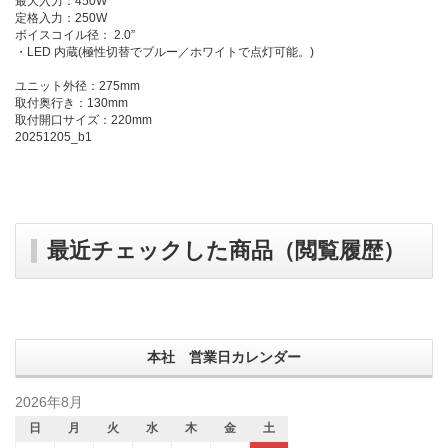
最大入力：450W
定格入力：250W
ボイスコイル径： 2.0”
・LED 内蔵(極性切替でブルー／ホワイトで点灯可能。)
ユニット外径：275mm
取付奥行き：130mm
取付開口サイズ：220mm
20251205_b1
最近チェックした商品（閲覧履歴）
本社 営業日カレンダー
2026年8月
日
月
火
水
木
金
土