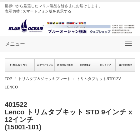
世界中から厳選したマリン製品を皆さまにお届けします
。
表示切替 :
スマートフォン版を表示する
メニュー
▼ 商品カテゴリー
クリアランス
カタログ販売
企業概要
ショップ
お問合わせ
TOP
トリムタブ＆ジャッキプレート
トリムタブキットSTD12V
LENCO
401522
Lenco トリムタブキット STD 9インチ x
12インチ
(15001-101)