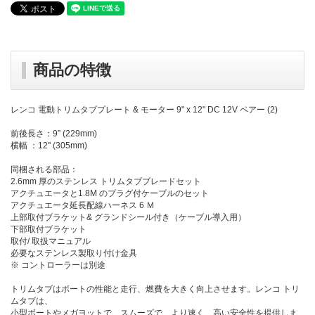
商品の特徴
レンコ 電動トリムタブプレート & モーター 9" x 12" DC 12V ペアー (2)
前後長さ：9” (229mm)
横幅 ：12" (305mm)
同梱される部品：
2.6mm 厚のステンレス トリムタブブレードセット
アクチュエータと1.8M のプラグ付ケーブルのセット
アクチュエータ延長配線ハーネス 6 Ｍ
上部取付ブラケット& グランドシール付き（ケーブル導入用）
下部取付ブラケット
取付/ 取扱マニュアル
必要なステンレス製取り付け金具
※ コントローラーは別途
トリムタブはボートの性能と走行、燃費を大きく向上させます。レンコ トリ
ムタブは、
小型ボートやメガヨットで、スムーズで、より速く、高い安全性を提供しま