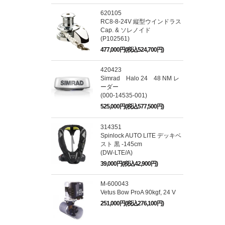
620105
RC8-8-24V 縦型ウインドラス
Cap. & ソレノイド
(P102561)
477,000円(税込524,700円)
420423
Simrad Halo 24 48 NM レ
ーダー
(000-14535-001)
525,000円(税込577,500円)
314351
Spinlock AUTO LITE デッキベ
スト 黒 -145cm
(DW-LTE/A)
39,000円(税込42,900円)
M-600043
Vetus Bow ProA 90kgf, 24 V
251,000円(税込276,100円)