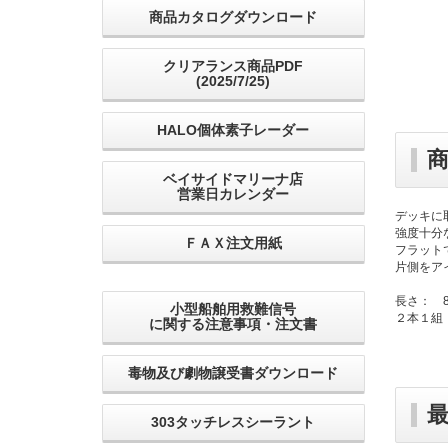
商品カタログダウンロード
クリアランス商品PDF
(2025/7/25)
HALO個体素子レーダー
ベイサイドマリーナ店
営業日カレンダー
デッキに
強度十分
ＦＡＸ注文用紙
フラット
片側をア
長さ： 
小型船舶用救難信号
２本１組
に関する注意事項・注文書
毒物及び劇物譲受書ダウンロード
303タッチレスシーラント