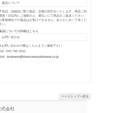
返品について
不良品・誤納品に限り返品・交換の対応をいたします。商品ご到
着後７日以内にご連絡の上、着払いにて商品をご返送ください。
お客様都合での返品はお受けできません。あらかじめご了承くだ
さい。
返品についての詳細はこちら
お問い合わせ
■ お問い合わせの際はこちらまでご連絡下さい
Tell : 045-790-3581
Mail :
toiawase@blueoceanyokohama.co.jp
ページトップへ戻る
株式会社