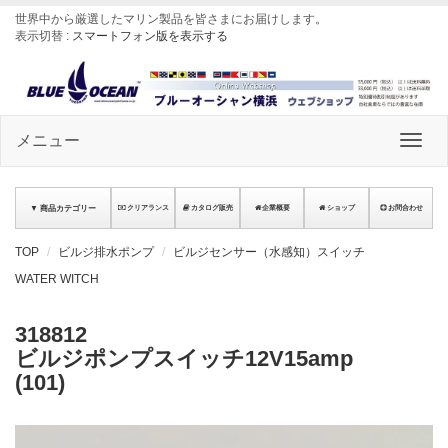
世界中から厳選したマリン製品を皆さまにお届けします
。
表示切替 :
スマートフォン版を表示する
メニュー
▼ 商品カテゴリー
クリアランス
カタログ販売
企業概要
ショップ
お問合わせ
TOP
ビルジ排水ポンプ
ビルジセンサー（水感知）スイッチ
WATER WITCH
318812
ビルジポンプスイッチ12V15amp
(101)