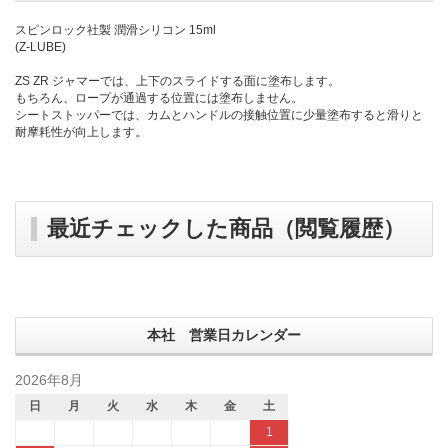
スピンロック社製 潤滑シリコン 15ml
(Z-LUBE)
ZS ZR ジャマーでは、上下のスライドする面に塗布します。
もちろん、ロープが通過する位置には塗布しません。
シートストッパーでは、カムとハンドルの接触位置に少量塗布すると滑りと
耐摩耗性が向上します。
最近チェックした商品（閲覧履歴）
本社 営業日カレンダー
2026年8月
日
月
火
水
木
金
土
1