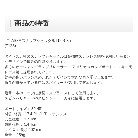
商品の特徴
TYLASKA スナップシャックルT12 S-Bail
(T12S)
タイラスカ社製スナップシャックルは高強度ステンレス鋼を使用したモダン
なデザインで最高の性能を持ちます。
多くのオーシャングランプリレーサー・ アメリカスカップボート・ 世界一周
レース艇に採用されています。
効率の良いバランスのとれたデザインで大きな力を受け止めます。
負荷が掛かっている時はスパイキーを使用して解放します。
通常一本のロープに接続（スプライス）して使用します。
スピンハリヤードやスピンシート・ガイに使用します。
ボートサイズ： 30-45'
材質: 材質：17.4 PH (HR) ステンレス
安全強度： 2.7 Ton
破断強度： 5.4 Ton
サイズ： 長さ 102 mm
重量： 159g