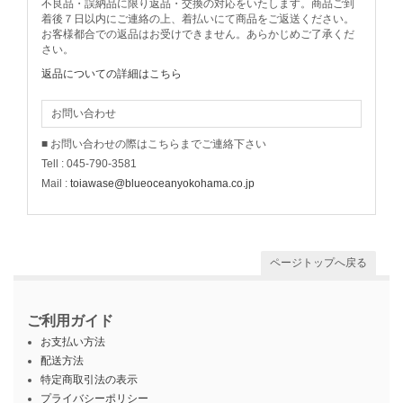
不良品・誤納品に限り返品・交換の対応をいたします。商品ご到
着後７日以内にご連絡の上、着払いにて商品をご返送ください。
お客様都合での返品はお受けできません。あらかじめご了承くだ
さい。
返品についての詳細はこちら
お問い合わせ
■ お問い合わせの際はこちらまでご連絡下さい
Tell : 045-790-3581
Mail :
toiawase@blueoceanyokohama.co.jp
ページトップへ戻る
ご利用ガイド
お支払い方法
配送方法
特定商取引法の表示
プライバシーポリシー