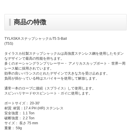
商品の特徴
TYLASKA スナップシャックルT5 S-Bail
(T5S)
タイラスカ社製スナップシャックルは高強度ステンレス鋼を使用したモダン
なデザインで最高の性能を持ちます。
多くのオーシャングランプリレーサー・ アメリカスカップボート・ 世界一周
レース艇に採用されています。
効率の良いバランスのとれたデザインで大きな力を受け止めます。
負荷が掛かっている時はスパイキーを使用して解放します。
通常一本のロープに接続（スプライス）して使用します。
スピンハリヤードやスピンシート・ガイに使用します。
ボートサイズ： 20-30'
材質: 材質：17.4 PH (HR) ステンレス
安全強度： 1.1 Ton
破断強度： 2.2 Ton
サイズ： 長さ 75 mm
重量： 59g