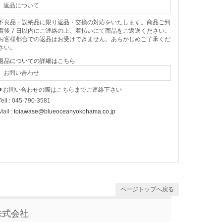
返品について
不良品・誤納品に限り返品・交換の対応をいたします。商品ご到
着後７日以内にご連絡の上、着払いにて商品をご返送ください。
お客様都合での返品はお受けできません。あらかじめご了承くだ
さい。
返品についての詳細はこちら
お問い合わせ
■ お問い合わせの際はこちらまでご連絡下さい
Tell : 045-790-3581
Mail :
toiawase@blueoceanyokohama.co.jp
ページトップへ戻る
株式会社