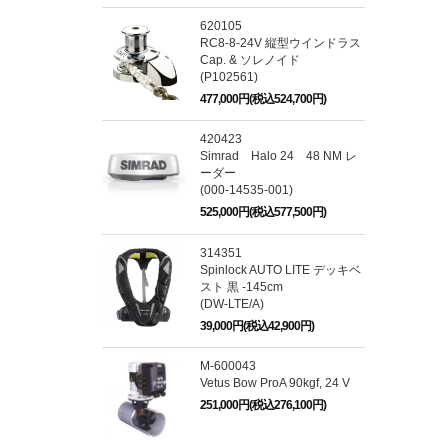
620105
RC8-8-24V 縦型ウインドラス
Cap. & ソレノイド
(P102561)
477,000円(税込524,700円)
420423
Simrad Halo 24 48 NM レ
ーダー
(000-14535-001)
525,000円(税込577,500円)
314351
Spinlock AUTO LITE デッキベ
スト 黒 -145cm
(DW-LTE/A)
39,000円(税込42,900円)
M-600043
Vetus Bow ProA 90kgf, 24 V
251,000円(税込276,100円)