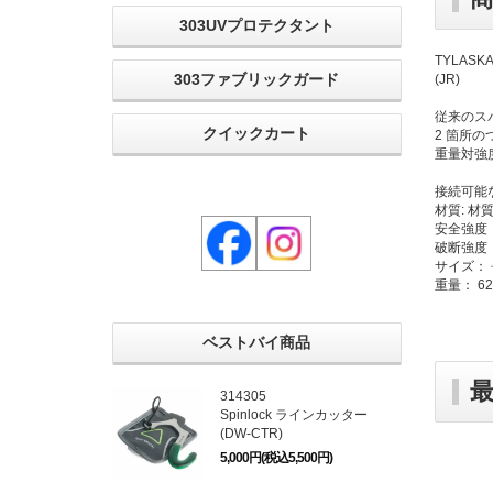
303UVプロテクタント
TYLAS
303ファブリックガード
(JR)
従来のス
クイックカート
2 箇所の
重量対強
接続可能な
材質: 材質
安全強度： 
破断強度： 
サイズ： 
重量： 62
ベストバイ商品
314305
Spinlock ラインカッター
(DW-CTR)
5,000円(税込5,500円)