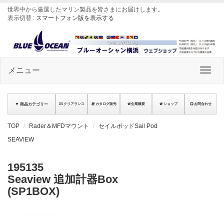
世界中から厳選したマリン製品を皆さまにお届けします
。
表示切替 :
スマートフォン版を表示する
メニュー
▼ 商品カテゴリー
クリアランス
カタログ販売
企業概要
ショップ
お問合わせ
TOP
Rader＆MFDマウント
セイルポッドSail Pod
SEAVIEW
195135
Seaview 追加計器Box
(SP1BOX)