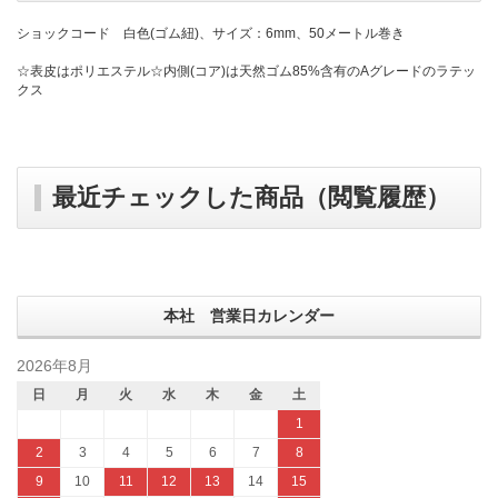
ショックコード 白色(ゴム紐)、サイズ：6mm、50メートル巻き
☆表皮はポリエステル☆内側(コア)は天然ゴム85%含有のAグレードのラテッ
クス
最近チェックした商品（閲覧履歴）
本社 営業日カレンダー
2026年8月
日
月
火
水
木
金
土
1
2
3
4
5
6
7
8
9
10
11
12
13
14
15