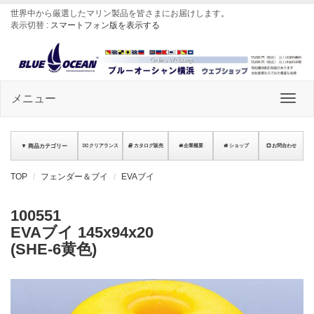
世界中から厳選したマリン製品を皆さまにお届けします
。
表示切替 :
スマートフォン版を表示する
メニュー
▼ 商品カテゴリー
クリアランス
カタログ販売
企業概要
ショップ
お問合わせ
TOP
フェンダー＆ブイ
EVAブイ
100551
EVAブイ 145x94x20
(SHE-6黄色)