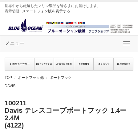
世界中から厳選したマリン製品を皆さまにお届けします
。
表示切替 :
スマートフォン版を表示する
メニュー
▼ 商品カテゴリー
クリアランス
カタログ販売
企業概要
ショップ
お問合わせ
TOP
ボートフック他
ボートフック
DAVIS
100211
Davis テレスコープボートフック 1.4ー
2.4M
(4122)