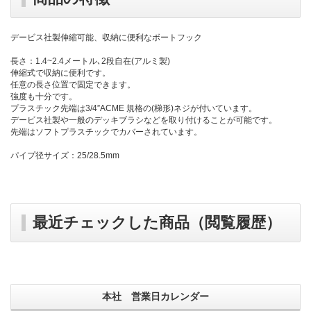
デービス社製伸縮可能、収納に便利なボートフック
長さ：1.4~2.4メートル､2段自在(アルミ製)
伸縮式で収納に便利です。
任意の長さ位置で固定できます。
強度も十分です。
プラスチック先端は3/4”ACME 規格の(梯形)ネジが付いています。
デービス社製や一般のデッキブラシなどを取り付けることが可能です。
先端はソフトプラスチックでカバーされています。
パイプ径サイズ：25/28.5mm
最近チェックした商品（閲覧履歴）
本社 営業日カレンダー