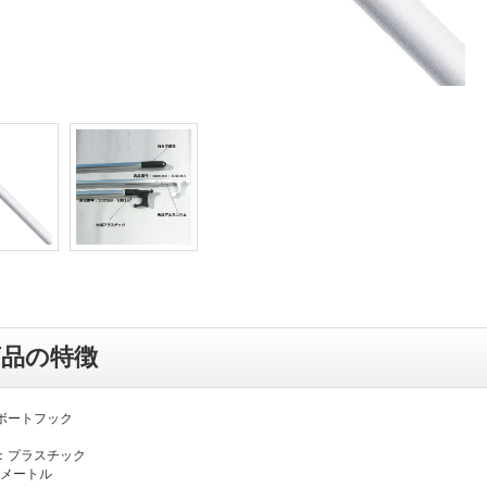
商品の特徴
ボートフック
：プラスチック
8メートル