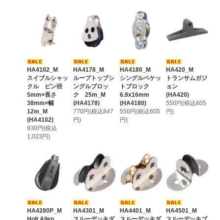
HA4102_M
HA4178_M
HA4180_M
HA420_M
スイブルシャッ
ループトップシ
シングルベケッ
トランサムガジ
クル ピン径
ングルブロッ
トブロック
ョン
5mm×長さ
ク 25m_M
6.9x16mm
(HA420)
38mm×幅
(HA4178)
(HA4180)
550円(税込605
12m_M
770円(税込847
550円(税込605
円)
(HA4102)
円)
円)
930円(税込
1,023円)
HA4280P_M
HA4301_M
HA4401_M
HA4501_M
Holt Allen
スルーデッキダ
スルーデッキダ
スルーデッキブ