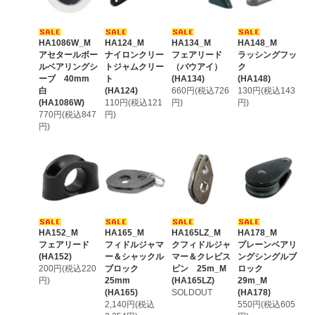
HA1086W_M
HA124_M
HA134_M
HA148_M
アセタールボー
ナイロンクリー
フェアリード
ラッシングフッ
ルベアリングシ
トジャムクリー
（バウアイ）
ク
ーブ 40mm
ト
(HA134)
(HA148)
白
(HA124)
660円(税込726
130円(税込143
(HA1086W)
110円(税込121
円)
円)
770円(税込847
円)
円)
HA152_M
HA165_M
HA165LZ_M
HA178_M
フェアリード
フィドルジャマ
クフィドルジャ
プレーンベアリ
(HA152)
ー＆シャックル
マー＆クレビス
ングシングルブ
200円(税込220
ブロック
ピン 25m_M
ロック
円)
25mm
(HA165LZ)
29m_M
(HA165)
SOLDOUT
(HA178)
2,140円(税込
550円(税込605