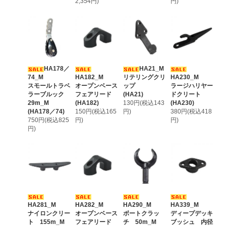
2,354円)
円)
HA178／
HA21_M
74_M
HA182_M
リテリングクリ
HA230_M
スモールトラベ
オープンベース
ップ
ラージハリヤー
ラーブルック
フェアリード
(HA21)
ドクリート
29m_M
(HA182)
130円(税込143
(HA230)
(HA178／74)
150円(税込165
円)
380円(税込418
750円(税込825
円)
円)
円)
HA281_M
HA282_M
HA290_M
HA339_M
ナイロンクリー
オープンベース
ボートクラッ
ディープデッキ
ト 155m_M
フェアリード
チ 50m_M
ブッシュ 内径