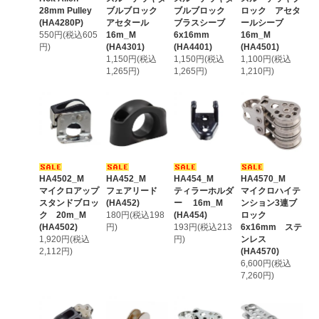
28mm Pulley
ブルブロック
ブルブロック
ロック アセタ
(HA4280P)
アセタール
ブラスシーブ
ールシーブ
550円(税込605
16m_M
6x16mm
16m_M
円)
(HA4301)
(HA4401)
(HA4501)
1,150円(税込
1,150円(税込
1,100円(税込
1,265円)
1,265円)
1,210円)
HA4502_M
HA452_M
HA454_M
HA4570_M
マイクロアップ
フェアリード
ティラーホルダ
マイクロハイテ
スタンドブロッ
(HA452)
ー 16m_M
ンション3連ブ
ク 20m_M
180円(税込198
(HA454)
ロック
(HA4502)
円)
193円(税込213
6x16mm ステ
1,920円(税込
円)
ンレス
2,112円)
(HA4570)
6,600円(税込
7,260円)