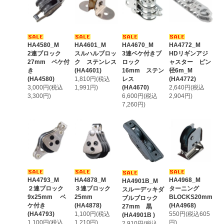
HA4580_M
HA4601_M
HA4670_M
HA4772_M
2連ブロック
スルハルブロッ
3連ベケ付きブ
HDリギンアジ
27mm ベケ付
ク ステンレス
ロック
ャスター ピン
き
(HA4601)
16mm ステン
径6m_M
(HA4580)
1,810円(税込
レス
(HA4772)
3,000円(税込
1,991円)
(HA4670)
2,640円(税込
3,300円)
6,600円(税込
2,904円)
7,260円)
HA4793_M
HA4878_M
HA4968_M
HA4901B_M
２連ブロック
３連ブロック
ターニング
スルーデッキダ
9x25mm ベ
25mm
BLOCKS20mm
ブルブロック
ケ付き
(HA4878)
(HA4968)
27mm 黒
(HA4793)
1,100円(税込
550円(税込605
(HA4901B )
1,100円(税込
1,210円)
円)
2,910円(税込