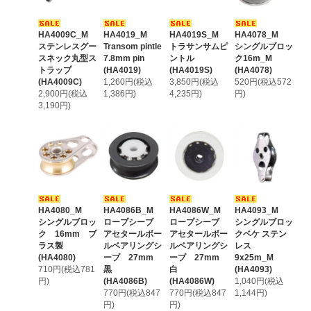
HA4009C_M
HA4019_M
HA4019S_M
HA4078_M
ステンレスグー
Transom pintle
トラサンサムピ
シングルブロッ
スネック丸型ス
7.8mm pin
ントル
ク16m_M
トラップ
(HA4019)
(HA4019S)
(HA4078)
(HA4009C)
1,260円(税込
3,850円(税込
520円(税込572
2,900円(税込
1,386円)
4,235円)
円)
3,190円)
HA4080_M
HA4086B_M
HA4086W_M
HA4093_M
シングルブロッ
ロープシーブ
ロープシーブ
シングルブロッ
ク 16mm ブ
アセタールボー
アセタールボー
クベケ ステン
ラス製
ルベアリングシ
ルベアリングシ
レス
(HA4080)
ーブ 27mm
ーブ 27mm
9x25m_M
710円(税込781
黒
白
(HA4093)
円)
(HA4086B)
(HA4086W)
1,040円(税込
770円(税込847
770円(税込847
1,144円)
円)
円)