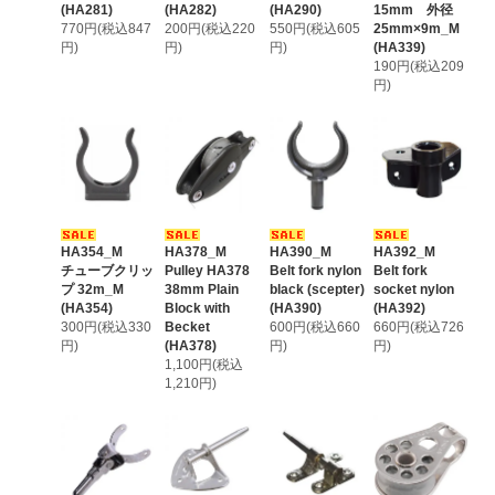
(HA281)
(HA282)
(HA290)
15mm 外径
770円(税込847
200円(税込220
550円(税込605
25mm×9m_M
円)
円)
円)
(HA339)
190円(税込209
円)
HA354_M
HA378_M
HA390_M
HA392_M
チューブクリッ
Pulley HA378
Belt fork nylon
Belt fork
プ 32m_M
38mm Plain
black (scepter)
socket nylon
(HA354)
Block with
(HA390)
(HA392)
300円(税込330
Becket
600円(税込660
660円(税込726
円)
(HA378)
円)
円)
1,100円(税込
1,210円)