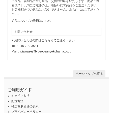
不良品・誤納品に限り返品・交換の対応をいたします。商品ご到
着後７日以内にご連絡の上、着払いにて商品をご返送ください。
お客様都合での返品はお受けできません。あらかじめご了承くだ
さい。
返品についての詳細はこちら
お問い合わせ
■ お問い合わせの際はこちらまでご連絡下さい
Tell : 045-790-3581
Mail :
toiawase@blueoceanyokohama.co.jp
ページトップへ戻る
ご利用ガイド
お支払い方法
配送方法
特定商取引法の表示
プライバシーポリシー