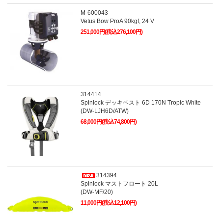
M-600043
Vetus Bow ProA 90kgf, 24 V
251,000円(税込276,100円)
314414
Spinlock デッキベスト 6D 170N Tropic White
(DW-LJH6D/ATW)
68,000円(税込74,800円)
314394
Spinlock マストフロート 20L
(DW-MF/20)
11,000円(税込12,100円)