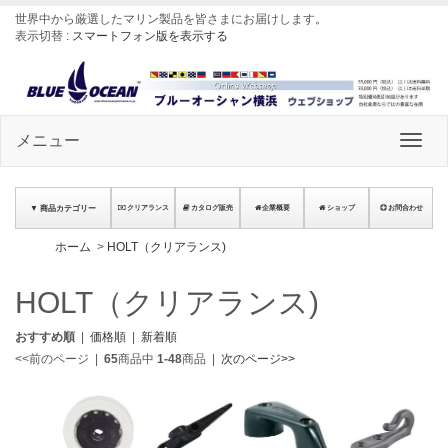
世界中から厳選したマリン製品を皆さまにお届けします
。
表示切替 :
スマートフォン版を表示する
メニュー
▼ 商品カテゴリー
クリアランス
カタログ販売
企業概要
ショップ
お問合わせ
ホーム
>
HOLT（クリアランス)
HOLT（クリアランス)
おすすめ順
|
価格順
|
新着順
<<前のページ
|
65
商品中
1-48
商品
|
次のページ>>