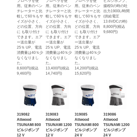
プロペラを使
プロペラを使
プロペラを使
ビルジポンプ、
用。従来のベン
用。従来のベン
用。従来のベン
揚程0の時の吐
チレーターと比
チレーターと比
チレーターと比
出力1900L/時間
較して60％もサ
較して60％もサ
較して60％もサ
(供給電圧
イズが小さく、
イズが小さく、
イズが小さく、
13.6VDCの時)
どの位置、方向
どの位置、方向
どの位置、方向
8,800円(税込
に も取り付け
に も取り付け
に も取り付け
9,680円)
できます。エア
できます。エア
できます。エア
ー送出量が
ー送出量が
ー送出量が
25％ UP、電流
25％ UP、電流
25％ UP、電流
消費量は40％少
消費量は40％少
消費量は40％少
なくなりまし
なくなりまし
なくなりまし
た。
た。
た。
8,600円(税込
13,400円(税込
14,200円(税込
9,460円)
14,740円)
15,620円)
319082
319083
319085
319086
Attwood
Attwood
Attwood
Attwood
TSUNAMI 800
TSUNAMI 1200
TSUNAMI 800
TSUNAMI 1200
ビルジポンプ
ビルジポンプ
ビルジポンプ
ビルジポンプ
12 V
12 V
24 V
24 V