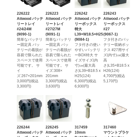
226222
226223
226242
226243
Attwood バッテ
Attwood バッテ
Attwood バッテ
Attwood バッテ
リートレイ
リートレイ
リーボックス
リーボックス
#24/24M
#27/27M
特大
#27
(9090-1)
(9091-1)
L39×W18.5×H25
(9067-1)
簡単なバッテリ
簡単なバッテリ
(9084-1)
フタ付きのバッ
ー固定具 バッ
ー固定具 バッ
フタ付きの使い
テリー収納ボッ
テリーの着脱が
テリーの着脱が
やすいバッテリ
クス #27用サイ
容易で限られた
容易で限られた
ーBOX特大 サ
ズ(内寸)㎝(最大
スペースで使用
スペースで使用
イズサイズ(内
高
可能です。 サ
可能です。 サ
寸)㎝(最大高
さ)L35×B18.5 x
イ
イズ:308×
さ)L39×B18.5 x
H26(124)
ズ:267×201mm
201mm
H25(124)
4,700円(税込
3,000円(税込
3,300円(税込
6,300円(税込
5,170円)
3,300円)
3,630円)
6,930円)
226244
226245
317459
317460
Attwood バッテ
Attwood バッテ
10mm
マウントブラケ