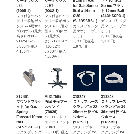
リーボックス
リーボックス
Ball&Thread
ット for Gas
#24
#JET
for Gas Spring
Spring フラッ
(9065-1)
(9082-1)
5/16 x 14mm
ト 10mm Ball
フタ付きのバッ
フタ付きのバッ
SUS
(SL3HSSP3-1)
テリー収納ボッ
テリー収納ボッ
(SL69SSBS-1)
ガススプリング
クス #24用サイ
クス #Jet 用 小
ガススプリング
用マウントブラ
ズ(内寸)㎝(最大
型サイズ(内寸)
用マウントブラ
ケット
高さ)L28×B20
㎝(最大高
ケット
2,100円(税込
x H25(124)
さ)L21×B14 x
1,700円(税込
2,310円)
3,800円(税込
H20(124)
1,870円)
4,180円)
3,700円(税込
4,070円)
317461
M-317565
318247
318248
マウントブラケ
Pilot チェアー
スナップホース
スナップホース
ット for Gas
スタンド
クランプfor 22-
クランプfor 30-
Spring
(78826)
25mm外径ビル
36mm外径ビル
Forward 10mm
パイロット チ
ジホース
ジホース
Ball
ェアースタンド
(9185J1)
(9185M1)
(SL52SSP3-1)
(78826)
"スナップホー
"スナップホー
ガススプリング
50,000円(税込
スクランプ for
スクランプ for