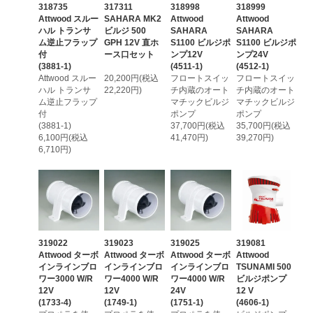
318735
317311
318998
318999
Attwood スルー
SAHARA MK2
Attwood
Attwood
ハル トランサ
ビルジ 500
SAHARA
SAHARA
ム逆止フラップ
GPH 12V 直ホ
S1100 ビルジポ
S1100 ビルジポ
付
ース口セット
ンプ12V
ンプ24V
(3881-1)
(4511-1)
(4512-1)
Attwood スルー
20,200円(税込
フロートスイッ
フロートスイッ
ハル トランサ
22,220円)
チ内蔵のオート
チ内蔵のオート
ム逆止フラップ
マチックビルジ
マチックビルジ
付
ポンプ
ポンプ
(3881-1)
37,700円(税込
35,700円(税込
6,100円(税込
41,470円)
39,270円)
6,710円)
319022
319023
319025
319081
Attwood ターボ
Attwood ターボ
Attwood ターボ
Attwood
インラインブロ
インラインブロ
インラインブロ
TSUNAMI 500
ワー3000 W/R
ワー4000 W/R
ワー4000 W/R
ビルジポンプ
12V
12V
24V
12 V
(1733-4)
(1749-1)
(1751-1)
(4606-1)