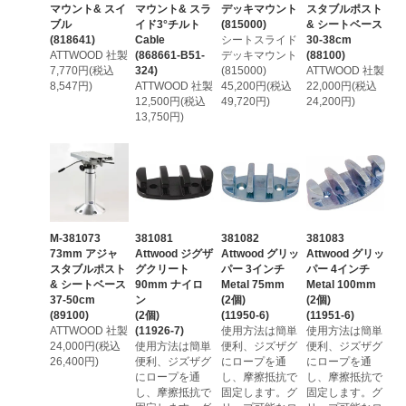
マウント& スイ
マウント& スラ
デッキマウント
スタブルポスト
ブル
イド3°チルト
(815000)
& シートベース
(818641)
Cable
シートスライド
30-38cm
ATTWOOD 社製
(868661-B51-
デッキマウント
(88100)
7,770円(税込
324)
(815000)
ATTWOOD 社製
8,547円)
ATTWOOD 社製
45,200円(税込
22,000円(税込
12,500円(税込
49,720円)
24,200円)
13,750円)
M-381073
381081
381082
381083
73mm アジャ
Attwood ジグザ
Attwood グリッ
Attwood グリッ
スタブルポスト
グクリート
パー 3インチ
パー 4インチ
& シートベース
90mm ナイロ
Metal 75mm
Metal 100mm
37-50cm
ン
(2個)
(2個)
(89100)
(2個)
(11950-6)
(11951-6)
ATTWOOD 社製
(11926-7)
使用方法は簡単
使用方法は簡単
24,000円(税込
使用方法は簡単
便利、ジズザグ
便利、ジズザグ
26,400円)
便利、ジズザグ
にロープを通
にロープを通
にロープを通
し、摩擦抵抗で
し、摩擦抵抗で
し、摩擦抵抗で
固定します。グ
固定します。グ