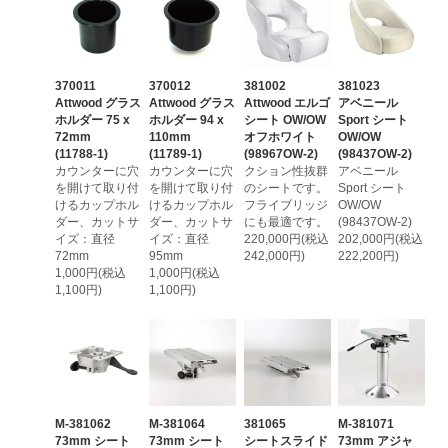
370011
370012
381002
381023
Attwood グラス
Attwood グラス
Attwood エルゴ
アベニール
ホルダー 75 x
ホルダー 94 x
シート OW/OW
Sport シート
72mm
110mm
オフホワイト
OW/OW
(11788-1)
(11789-1)
(98967OW-2)
(98437OW-2)
カウンターに穴
カウンターに穴
クション性抜群
アベニール
を開けて取り付
を開けて取り付
のシートです。
Sport シート
けるカップホル
けるカップホル
フライブリッジ
OW/OW
ダー、カットサ
ダー、カットサ
にも最適です。
(98437OW-2)
イズ：直径
イズ：直径
220,000円(税込
202,000円(税込
72mm
95mm
242,000円)
222,200円)
1,000円(税込
1,000円(税込
1,100円)
1,100円)
M-381062
M-381064
381065
M-381071
73mm シート
73mm シート
シートスライド
73mm アジャ