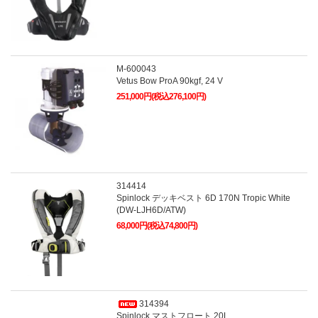
M-600043
Vetus Bow ProA 90kgf, 24 V
251,000円(税込276,100円)
314414
Spinlock デッキベスト 6D 170N Tropic White
(DW-LJH6D/ATW)
68,000円(税込74,800円)
314394
Spinlock マストフロート 20L