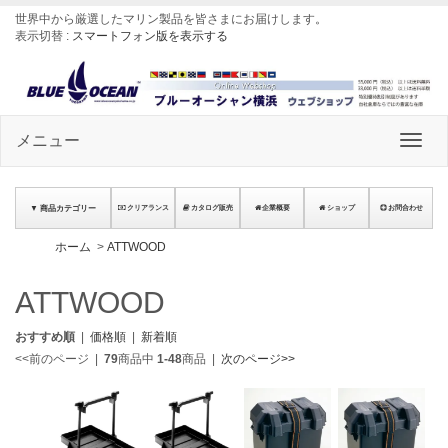
世界中から厳選したマリン製品を皆さまにお届けします
。
表示切替 :
スマートフォン版を表示する
メニュー
▼ 商品カテゴリー
クリアランス
カタログ販売
企業概要
ショップ
お問合わせ
ホーム
>
ATTWOOD
ATTWOOD
おすすめ順
|
価格順
|
新着順
<<前のページ
|
79
商品中
1-48
商品
|
次のページ>>