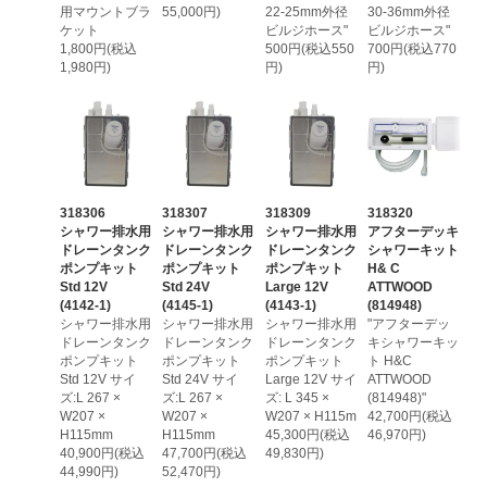
用マウントブラ
55,000円)
22-25mm外径
30-36mm外径
ケット
ビルジホース"
ビルジホース"
1,800円(税込
500円(税込550
700円(税込770
1,980円)
円)
円)
318306
318307
318309
318320
シャワー排水用
シャワー排水用
シャワー排水用
アフターデッキ
ドレーンタンク
ドレーンタンク
ドレーンタンク
シャワーキット
ポンプキット
ポンプキット
ポンプキット
H& C
Std 12V
Std 24V
Large 12V
ATTWOOD
(4142-1)
(4145-1)
(4143-1)
(814948)
シャワー排水用
シャワー排水用
シャワー排水用
"アフターデッ
ドレーンタンク
ドレーンタンク
ドレーンタンク
キシャワーキッ
ポンプキット
ポンプキット
ポンプキット
ト H&C
Std 12V サイ
Std 24V サイ
Large 12V サイ
ATTWOOD
ズ:L 267 ×
ズ:L 267 ×
ズ: L 345 ×
(814948)"
W207 ×
W207 ×
W207 × H115m
42,700円(税込
H115mm
H115mm
45,300円(税込
46,970円)
40,900円(税込
47,700円(税込
49,830円)
44,990円)
52,470円)