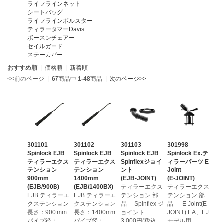
ライフラインネット
シートバッグ
ライフラインボルスター
ティラータマーDavis
ボースンチェアー
セイルガード
ステーカバー
おすすめ順
|
価格順
|
新着順
<<前のページ
|
67
商品中
1-48
商品
|
次のページ>>
301101
301102
301103
301998
Spinlock EJB
Spinlock EJB
Spinlock EJB
Spinlock Ex.テ
ティラーエクス
ティラーエクス
Spinflexジョイ
ィラーパーツ E
テンション
テンション
ント
Joint
900mm
1400mm
(EJB-JOINT)
(E-JOINT)
(EJB/900B)
(EJB/1400BX)
ティラーエクス
ティラーエクス
EJB ティラーエ
EJB ティラーエ
テンション 部
テンション 部
クステンション
クステンション
品 Spinflex ジ
品 E Joint(E-
長さ：900 mm
長さ：1400mm
ョイント
JOINT) EA、EJ
パイプ径：
パイプ径：
3,000円(税込
モデル用