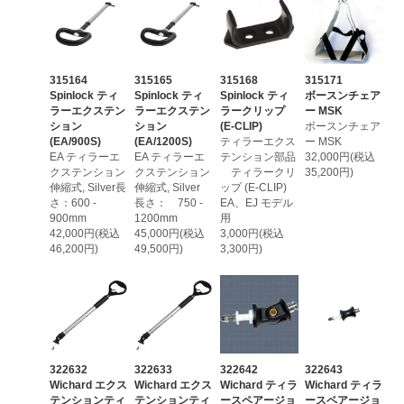
315164
315165
315168
315171
Spinlock ティ
Spinlock ティ
Spinlock ティ
ボースンチェア
ラーエクステン
ラーエクステン
ラークリップ
ー MSK
ション
ション
(E-CLIP)
ボースンチェア
(EA/900S)
(EA/1200S)
ティラーエクス
ー MSK
EA ティラーエ
EA ティラーエ
テンション部品
32,000円(税込
クステンション
クステンション
ティラークリ
35,200円)
伸縮式, Silver長
伸縮式, Silver
ップ (E-CLIP)
さ：600 -
長さ： 750 -
EA、EJ モデル
900mm
1200mm
用
42,000円(税込
45,000円(税込
3,000円(税込
46,200円)
49,500円)
3,300円)
322632
322633
322642
322643
Wichard エクス
Wichard エクス
Wichard ティラ
Wichard ティラ
テンションティ
テンションティ
ースペアージョ
ースペアージョ