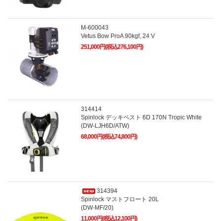
M-600043
Vetus Bow ProA 90kgf, 24 V
251,000円(税込276,100円)
314414
Spinlock デッキベスト 6D 170N Tropic White
(DW-LJH6D/ATW)
68,000円(税込74,800円)
314394
Spinlock マストフロート 20L
(DW-MF/20)
11,000円(税込12,100円)