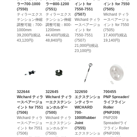
ラー700-1000
ラー800-1200
イント for
イント for 7550
(7550)
(7551)
7550-7551
(7505)
ティラーエクス
ティラーエクス
(7507)
Wichard ティラ
テンション伸縮
テンション伸縮
Wichard ティラ
ースペアージョ
調整可能：700-
調整可能：800-
ースペアージョ
イント for 7550
1000mm
1200mm
イント for
(7505)
39,200円(税込
44,400円(税込
7550-7551
17,400円(税込
43,120円)
48,840円)
(7507)
19,140円)
21,000円(税込
23,100円)
322644
322645
322650
700455
Wichard ティラ
Wichard ティラ
エクステンショ
PNP Spreader/
ースペアージョ
ーエクステンシ
ンティラー
ライフライン
イント for 7551
ョンホルダー
WICHARD
Roller
(7506)
(7500)
700-
(PNP209)
Wichard ティラ
Wichard ティラ
1000Rubber
PNP209
ースペアージョ
ーエクステンシ
Joint
Spreader/ライ
イント for 7551
ョンホルダー
(7555)
フライン Roller
(7506)
(7500)
エクステンショ
(PNP209)