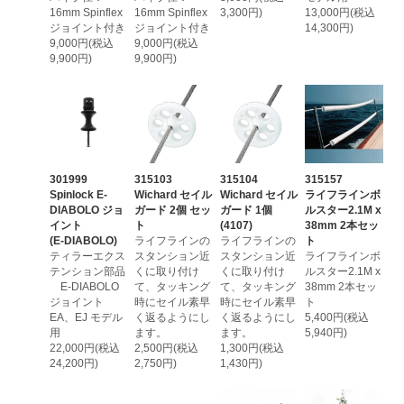
16mm Spinflex
16mm Spinflex
3,300円)
13,000円(税込
ジョイント付き
ジョイント付き
14,300円)
9,000円(税込
9,000円(税込
9,900円)
9,900円)
301999
315103
315104
315157
Spinlock E-
Wichard セイル
Wichard セイル
ライフラインボ
DIABOLO ジョ
ガード 2個 セッ
ガード 1個
ルスター2.1M x
イント
ト
(4107)
38mm 2本セッ
(E-DIABOLO)
ライフラインの
ライフラインの
ト
ティラーエクス
スタンション近
スタンション近
ライフラインボ
テンション部品
くに取り付け
くに取り付け
ルスター2.1M x
E-DIABOLO
て、タッキング
て、タッキング
38mm 2本セッ
ジョイント
時にセイル素早
時にセイル素早
ト
EA、EJ モデル
く返るようにし
く返るようにし
5,400円(税込
用
ます。
ます。
5,940円)
22,000円(税込
2,500円(税込
1,300円(税込
24,200円)
2,750円)
1,430円)