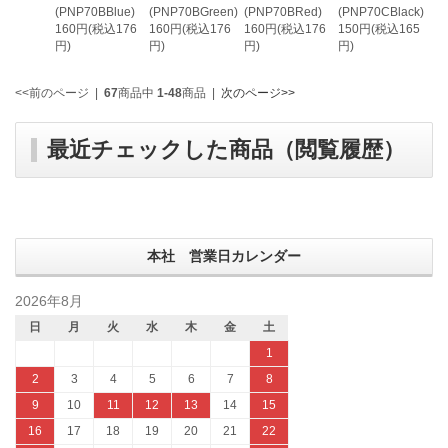
(PNP70BBlue)
(PNP70BGreen)
(PNP70BRed)
(PNP70CBlack)
160円(税込176
160円(税込176
160円(税込176
150円(税込165
円)
円)
円)
円)
<<前のページ
|
67
商品中
1-48
商品
|
次のページ>>
最近チェックした商品（閲覧履歴）
本社 営業日カレンダー
2026年8月
日
月
火
水
木
金
土
1
2
3
4
5
6
7
8
9
10
11
12
13
14
15
16
17
18
19
20
21
22